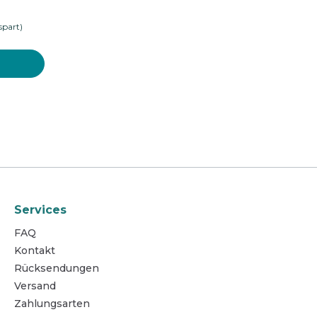
llen pro
spart)
latt
Spedition und
Busunternehmen
reinigung
Bodenreinigung
Oberflächenreinigung
Teeküche
Sanitärreinigung
Waschmittel
Desinfektion
ubehör
Reinigungsgeräte
hraum
Services
Hygienepapier und Waschraum
FAQ
Betriebsausstattung
Kontakt
Schutzausrüstung
Rücksendungen
Versand
Zahlungsarten