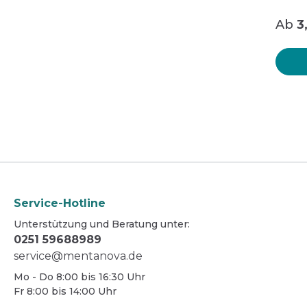
und Fe
die z
Ab
3
Flüssi
Eingangsbereich
Außen
Versch
Büro
Hausme
Folie
Schmutzfangmatten
Grünb
recycl
Bodenreinigung
Boden
Desinfektionsmittelspender
Graffi
minde
PCR. Marke: axisoft pro Stückzahl
Oberflächenreinigung
Oberf
Winter
VE: 8 Ro
Teeküche
Teekü
Reini
hochweiß Lage
Rollenlä
Sanitärreinigung
Sanitä
VE/Pal
Desinfektion
Wasch
Reinigungsgeräte und Zubehör
Desinf
Hygienepapier und Waschraum
Reini
Betriebsausstattung
Hygie
Service-Hotline
Betrie
Unterstützung und Beratung unter:
Schut
0251 59688989
service@mentanova.de
Mo - Do 8:00 bis 16:30 Uhr
Fr 8:00 bis 14:00 Uhr
Spargelhöfe