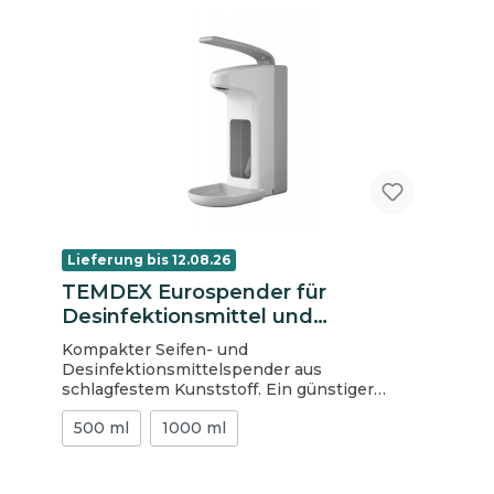
Lieferung bis 12.08.26
TEMDEX Eurospender für
Desinfektionsmittel und
Flüssigseife, für 500 ml -
Kompakter Seifen- und
Euroflaschen, aus ABS mit
Desinfektionsmittelspender aus
Kunststoffpumpe und Tropfschale
schlagfestem Kunststoff. Ein günstiger
Spender für den Einsatz mit Seifen und
500 ml
1000 ml
Desinfektionsmitteln. Er besteht aus
robustem Kunststoff, ist abschließbar und
wird mit einer Tropfschale geliefert, die für
ein ordentliches Erscheinungsbild in Ihrem