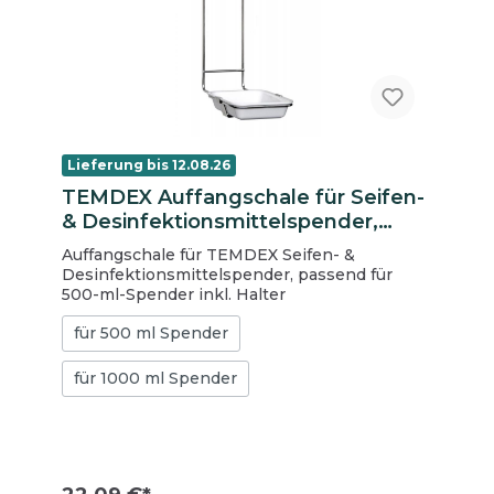
Lieferung bis 12.08.26
TEMDEX Auffangschale für Seifen-
& Desinfektionsmittelspender,
passend für 500-ml-Spender inkl.
Auffangschale für TEMDEX Seifen- &
Halter
Desinfektionsmittelspender, passend für
500-ml-Spender inkl. Halter
für 500 ml Spender
für 1000 ml Spender