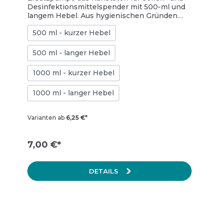
langer Hebel
Desinfektionsmittelspender mit 500-ml und
langem Hebel. Aus hygienischen Gründen
sollten die Pumpen in
500 ml - kurzer Hebel
Desinfektionsmittelspendern regelmäßig
ausgetauscht werden. Die Spender, die zu
diesen Pumpen passen, finden Sie weiter
500 ml - langer Hebel
unten verlinkt.
1000 ml - kurzer Hebel
1000 ml - langer Hebel
Varianten ab
6,25 €*
7,00 €*
DETAILS