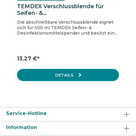
TEMDEX Verschlussblende für
Seifen- &
Desinfektionsmittelspender, mit
Die abschließbare Verschlussblende eignet
Sichtfenster, für 500-ml Spender
sich für 500 ml TEMDEX Seifen- &
Desinfektionsmittelspender und besitzt ein
großes Sichtfenster.
13,27 €*
DETAILS
Service-Hotline
Information