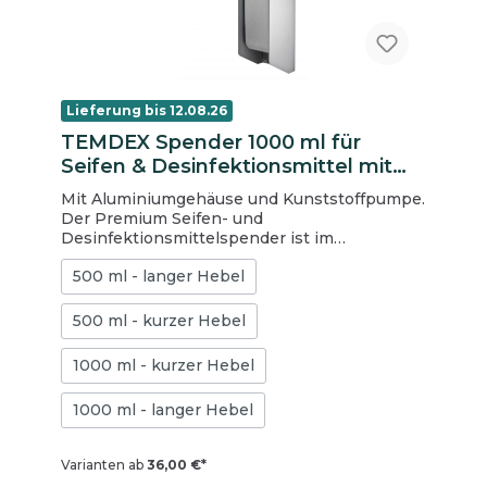
Lieferung bis 12.08.26
TEMDEX Spender 1000 ml für
Seifen & Desinfektionsmittel mit
Kunststoffpumpe, langer Hebel
Mit Aluminiumgehäuse und Kunststoffpumpe.
Der Premium Seifen- und
Desinfektionsmittelspender ist im
Gesundheitswesen und im
500 ml - langer Hebel
Lebensmittelbereich universell einsetzbar.
Der Spender kann mit 1000 ml Euroflaschen
befüllt werden und ist für Desinfektionsmittel
500 ml - kurzer Hebel
(inkl. Gel), Flüssigseifen und dünnflüssige
Lotionen geeignet. Er verfügt über einen
1000 ml - kurzer Hebel
langen Armhebel und eine Kunststoffpumpe.
Ersatzpumpen für den hygienischen Tausch
1000 ml - langer Hebel
finden Sie ebenfalls bei uns im Shop.
Varianten ab
36,00 €*