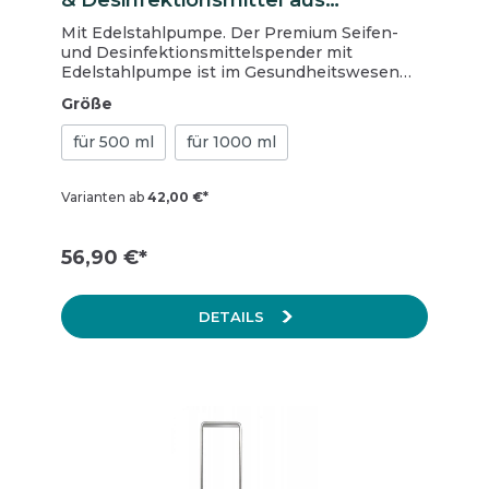
& Desinfektionsmittel aus
Aluminium mit Edelstahlpumpe,
Mit Edelstahlpumpe. Der Premium Seifen-
langer Hebel
und Desinfektionsmittelspender mit
Edelstahlpumpe ist im Gesundheitswesen
und im Lebensmittelbereich universell
Größe
einsetzbar. Der Spender kann mit 1000 ml
Euroflaschen befüllt werden und ist für
für 500 ml
für 1000 ml
Desinfektionsmittel (inkl. Gel), Flüssigseifen
und dünnflüssige Lotionen geeignet.
Er verfügt über einen langen Armhebel und
Varianten ab
42,00 €*
eine Edelstahlpumpe.
56,90 €*
DETAILS