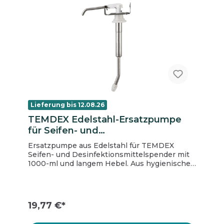
Lieferung bis 12.08.26
TEMDEX Edelstahl-Ersatzpumpe
für Seifen- und
Desinfektionspender, 1000-ml,
Ersatzpumpe aus Edelstahl für TEMDEX
langer Hebel
Seifen- und Desinfektionsmittelspender mit
1000-ml und langem Hebel. Aus hygienischen
Gründen sollten die Pumpen in
Desinfektionsmittelspendern regelmäßig
ausgetauscht werden. Den Spender, der zu
diesen Pumpen passt, finden Sie hier:
19,77 €*
Temdex Spender 1000 ml für Seifen und
Desinfektionsmittel mit langem Hebel.