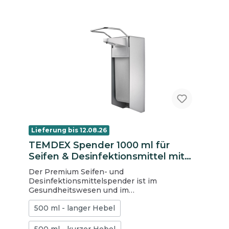
Lieferung bis 12.08.26
TEMDEX Spender 1000 ml für
Seifen & Desinfektionsmittel mit
Kunststoffpumpe, kurzer Hebel
Der Premium Seifen- und
Desinfektionsmittelspender ist im
Gesundheitswesen und im
Lebensmittelbereich universell einsetzbar.
500 ml - langer Hebel
Der Spender kann mit 1000 ml Euroflaschen
befüllt werden und ist für Desinfektionsmittel
(inkl. Gel), Flüssigseifen und dünnflüssige