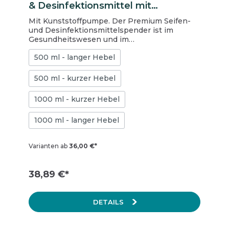
& Desinfektionsmittel mit
Kunststoffpumpe, kurzer Hebel
Mit Kunststoffpumpe. Der Premium Seifen-
und Desinfektionsmittelspender ist im
Gesundheitswesen und im
Lebensmittelbereich universell einsetzbar.
500 ml - langer Hebel
Der Spender kann mit 500 ml Euroflaschen
befüllt werden und ist für Desinfektionsmittel
(inkl. Gel), Flüssigseifen und dünnflüssige
500 ml - kurzer Hebel
Lotionen geeignet. Er verfügt über einen
kurzen Armhebel und eine Kunststoffpumpe.
1000 ml - kurzer Hebel
Ersatzpumpen für den hygienischen Tausch
finden Sie ebenfalls bei uns im Shop.
1000 ml - langer Hebel
Varianten ab
36,00 €*
38,89 €*
DETAILS