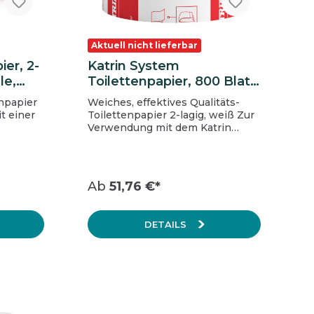
Aktuell nicht lieferbar
er, 2-
Katrin System
le,
Toilettenpapier, 800 Blatt,
2-lagig
npapier
Weiches, effektives Qualitäts-
t einer
Toilettenpapier 2-lagig, weiß Zur
Verwendung mit dem Katrin
cm
System Toilettenpapierspender
(Kapazität für 2 Rollen) Sehr
llen im
große Rolle (800 Blatt)
Kontrollierte Einzelausgabe der
Ab
51,76 €*
Blätter verringert den Verbrauch
und verbessert die Hygiene
Zertifiziert mit dem EU Ecolabel
DETAILS