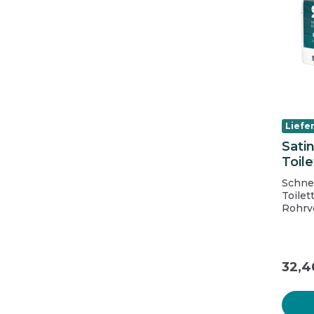
Liefer
Satin
Toile
schn
Schne
Toile
Rohrv
angen
wie e
Toilet
einzig
32,4
Liquif
intell
beson
mit Wasser.