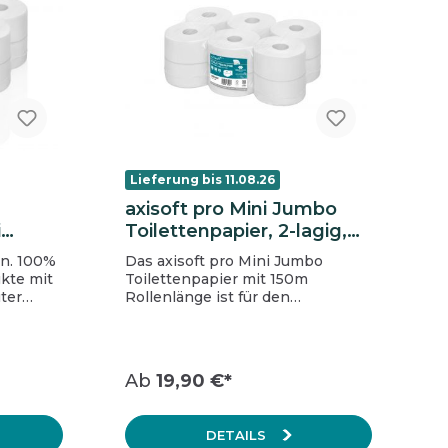
Lieferung bis 11.08.26
axisoft pro Mini Jumbo
i
Toilettenpapier, 2-lagig,
g,
hochweiß
en. 100%
Das axisoft pro Mini Jumbo
ß
ukte mit
Toilettenpapier mit 150m
ter
Rollenlänge ist für den
n
effizienten Gebrauch in
Waschräumen mit mittlerer bis
hoher Besucherfrequenz
el
geeignet. Der 2-lagige,
Ab
19,90 €*
hochweiße Zellstoff bietet
maximalen Komfort für die
t:
tägliche Hygiene. Die
DETAILS
Folienverpackung ist zu 100%