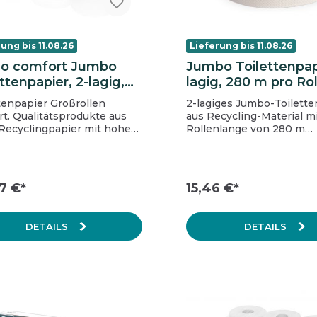
ung bis 11.08.26
Lieferung bis 11.08.26
no comfort Jumbo
Jumbo Toilettenpapi
ttenpapier, 2-lagig,
lagig, 280 m pro Rol
weiß, Waffelprägung
Recycling
tenpapier Großrollen
2-lagiges Jumbo-Toilette
t. Qualitätsprodukte aus
aus Recycling-Material mi
Recyclingpapier mit hoher
Rollenlänge von 280 m
 und angenehmer Softness
Rollendurchmesser: 25 
hen Komfort bei bester
Weißegrad: 75% Hülse: 6 cm
verträglichkeit.
Verpackungseinheit: 6 Ro
al/Label: EU Ecolabel
Paket Palette = 48 VE
7 €*
15,46 €*
 Blattmaße: 9,2 x 25
urchmesser: 6 cm Inhalt:
DETAILS
DETAILS
en à 1.280 Blatt