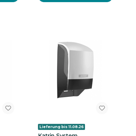
recyclebar und enthält
mindestens 60% Recyclinganteil
PCR. Marke: axisoft pro
Stückzahl VE: 12 Rollen Farbe:
hochweiß Falz: / Lage: 2-lagig
Hülsendurchmesser (cm): 6
Rollenlänge (m): 150 Anzahl
VE/Palette: 44
Lieferung bis 11.08.26
Katrin System