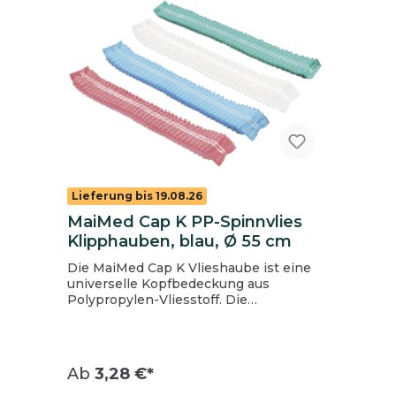
Lieferung bis 19.08.26
MaiMed Cap K PP-Spinnvlies
Klipphauben, blau, Ø 55 cm
Die MaiMed Cap K Vlieshaube ist eine
universelle Kopfbedeckung aus
Polypropylen-Vliesstoff. Die
Universalgröße ist leicht und
atmungsaktiv und umfasst ein
umlaufendes Elastikband. Wird
vornehmlich in der
Ab
3,28 €*
Lebensmittelindustrie und im Catering
eingesetzt. Inhalt: 1 Beutel = 100 Stück, 1