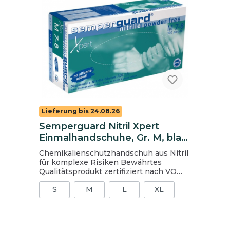
Lieferung bis 24.08.26
Semperguard Nitril Xpert
Einmalhandschuhe, Gr. M, blau,
100 Stück
Chemikalienschutzhandschuh aus Nitril
für komplexe Risiken Bewährtes
Qualitätsprodukt zertifiziert nach VO
1935/2004 für Lebensmittel geeignet
S
M
L
XL
höhere Wandstärke höhere
Strapazierfähigkeit frei von
Phtalaten/Weichmachern frei von
allergieauslösenden Latexproteinen
leicht anzuziehen und hautfreundlich