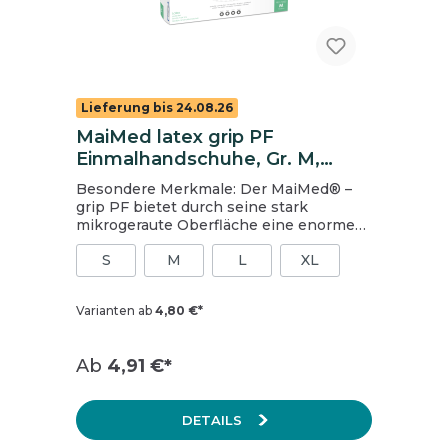
Lieferung bis 24.08.26
MaiMed latex grip PF
Einmalhandschuhe, Gr. M,
natur, ungepudert
Besondere Merkmale: Der MaiMed® –
grip PF bietet durch seine stark
mikrogeraute Oberfläche eine enorme
Griffigkeit und ein sicheres Halten von
S
M
L
XL
Instrumenten und anderen
Gerätschaften. Die
Polymerbeschichtung auf der
Varianten ab
4,80 €*
Innenseite des Handschuhs ermöglicht
ein komfortables und schnelles An- und
Ausziehen. Geeignet für den
Ab
4,91 €*
niedergelassenen Bereich mit
Schwerpunkt Dentalmedizin, stationäre
und ambulante Pflegeeinrichtungen.
DETAILS
Hochwertiger Latexhandschuh mit
Polymerbeschichtung! Latex unsteril