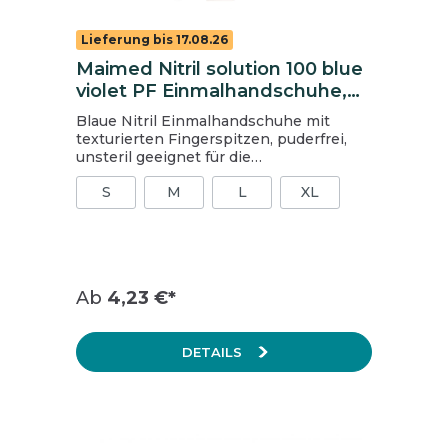
Lieferung bis 17.08.26
Maimed Nitril solution 100 blue
violet PF Einmalhandschuhe,
Gr. L, blau
Blaue Nitril Einmalhandschuhe mit
texturierten Fingerspitzen, puderfrei,
unsteril geeignet für die
Lebensmittelindustrie,
S
M
L
XL
Pflegeeinrichtungen (ambulant und
stationär), den niedergelassenen
Bereich und die Gebäudereinigung 100
Stück pro Packung EN 420 EN 455 -
1,2,3,4 EN ISO 374 - 1,2,3,4 EN 16523-1
CAT III AQL 1,5 CE-Klassifizierung: Klasse
Ab
4,23 €*
I Schutzhandschuhe persönliche
Schutzausrüstung: Kategorie III Weitere
Informationen finden Sie im
DETAILS
Technischen Datenblatt.