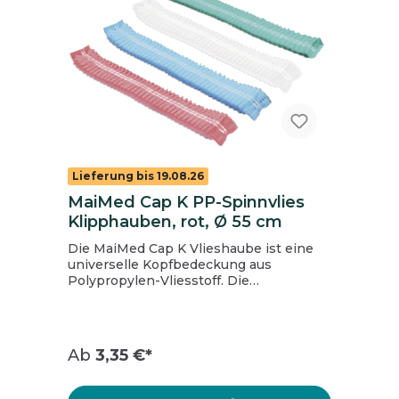
Lieferung bis 19.08.26
MaiMed Cap K PP-Spinnvlies
Klipphauben, rot, Ø 55 cm
Die MaiMed Cap K Vlieshaube ist eine
universelle Kopfbedeckung aus
Polypropylen-Vliesstoff. Die
Universalgröße ist leicht und
atmungsaktiv und umfasst ein
umlaufendes Elastikband. Wird
vornehmlich in der
Ab
3,35 €*
Lebensmittelindustrie und im Catering
eingesetzt. Inhalt: 1 Beutel = 100 Stück, 1
Karton = 10 Beutel