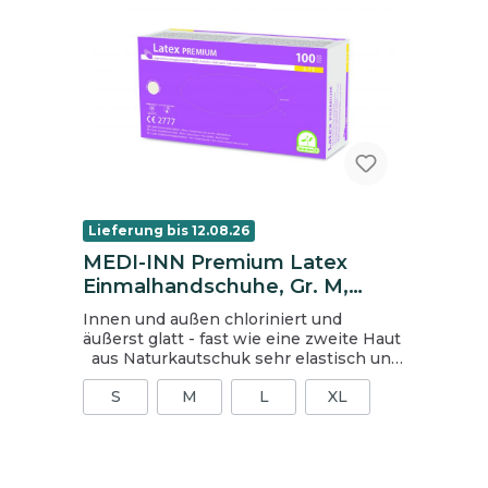
Lieferung bis 12.08.26
MEDI-INN Premium Latex
Einmalhandschuhe, Gr. M,
ungepudert, doppelt
Innen und außen chloriniert und
chloriniert, weiß
äußerst glatt - fast wie eine zweite Haut
aus Naturkautschuk sehr elastisch und
reißfest puderfrei hoher Schutz leicht
S
M
L
XL
anzuziehen sehr guter Tragekomfort
beidhändig verwendbar Medizinprodukt
Klasse I gemäß RL 93/42/EWG PSA
Kategorie III gemäß VO 2016/425 EN 455
AQL 1.5 EN 420 EN ISO 374-5:2016 EN