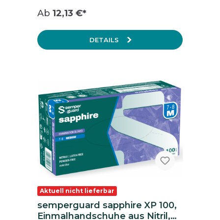
Größe: M (7-8) Inhalt: 1 Packung = 100
Ab
12,13 €*
Stück, 1 Karton = 10 Packungen
DETAILS
Aktuell nicht lieferbar
semperguard sapphire XP 100,
Einmalhandschuhe aus Nitril,