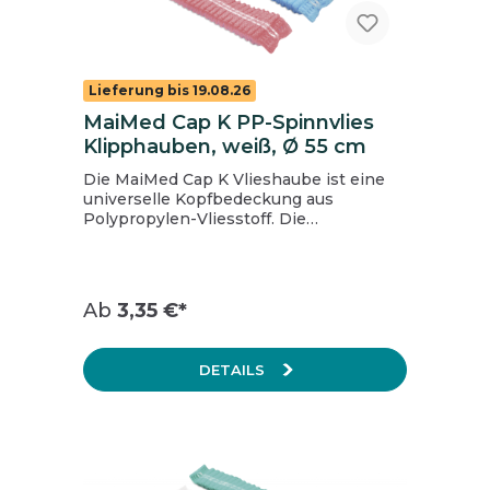
Lieferung bis 19.08.26
MaiMed Cap K PP-Spinnvlies
Klipphauben, weiß, Ø 55 cm
Die MaiMed Cap K Vlieshaube ist eine
universelle Kopfbedeckung aus
Polypropylen-Vliesstoff. Die
Universalgröße ist leicht und
atmungsaktiv und umfasst ein
umlaufendes Elastikband. Wird
vornehmlich in der
Ab
3,35 €*
Lebensmittelindustrie und im Catering
eingesetzt. Inhalt: 1 Beutel = 100 Stück, 1
Karton = 10 Beutel
DETAILS