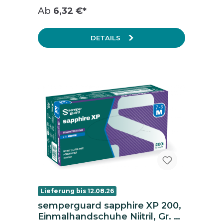
ISO 374-1:2016/Typ B
Ab
6,32 €*
Lebensmittelgeeignet
DETAILS
Lieferung bis 12.08.26
semperguard sapphire XP 200,
Einmalhandschuhe Niitril, Gr. L,