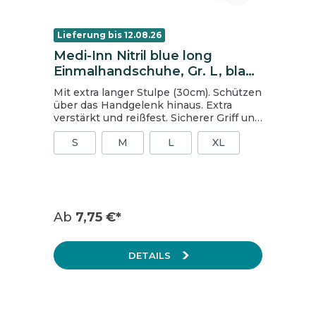
Lieferung bis 12.08.26
Medi-Inn Nitril blue long
Einmalhandschuhe, Gr. L, blau,
ungepudert
Mit extra langer Stulpe (30cm). Schützen
über das Handgelenk hinaus. Extra
verstärkt und reißfest. Sicherer Griff und
gutes Tastgefühl dank Texturierung an
S
M
L
XL
den Fingern. puderfrei blau chloriniert
AQL 1.5 EN 420, EN ISO 374-1 und 5, EN
455 Medizinprodukt Klasse I gem. RL
93/42/EWG Einmalschutzhandschuh
Kategorie III gem. VO 2016/425 (zeitlich
begrenzter Schutz gegen chemische
Ab
7,75 €*
Einwirkung) Geeignet für
Lebensmittelkontakt gem. Verordnung
(EC) 1935/2004 Größe: L Inhalt:
DETAILS
1 Packung = 100 Stück, 1 Karton = 10
Packungen