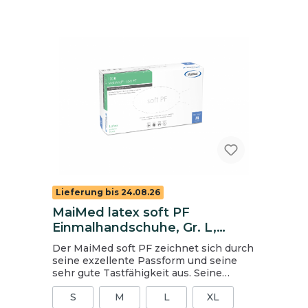
CAT 3 puderfrei Inhalt: 1 Packung = 100
Stück, 1 Karton = 10 Packungen Weitere
Informationen finden Sie im
Technischen Datenblatt.
Lieferung bis 24.08.26
MaiMed latex soft PF
Einmalhandschuhe, Gr. L,
ungepudert
Der MaiMed soft PF zeichnet sich durch
seine exzellente Passform und seine
sehr gute Tastfähigkeit aus. Seine
mikrogeraute Oberfläche verleiht ihm
S
M
L
XL
zudem eine hohe Griffigkeit. Insgesamt