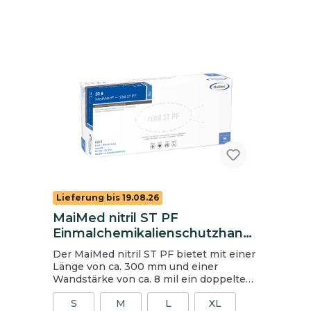
Lieferung bis 19.08.26
MaiMed nitril ST PF
Einmalchemikalienschutzhand
schuhe, Gr. S, blau, ungepudert
Der MaiMed nitril ST PF bietet mit einer
Länge von ca. 300 mm und einer
Wandstärke von ca. 8 mil ein doppeltes
Maß an Schutz und Sicherheit. Vor allem
S
M
L
XL
beim Umgang mit reizenden