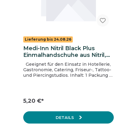
Lieferung bis 24.08.26
Medi-Inn Nitril Black Plus
Einmalhandschuhe aus Nitril,
schwarz, ungepudert, Gr. XL
Geeignet für den Einsatz in Hotellerie,
Gastronomie, Catering, Friseur-, Tattoo-
und Piercingstudios. Inhalt: 1 Packung =
100 Stück, 1 Karton = 10 Packungen
5,20 €*
DETAILS