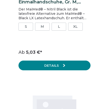
Einmalhandschuhe, Gr. M,
schwarz
Der MaiMed® – Nitril Black ist die
latexfreie Alternative zum MaiMed® –
Black LX Latexhandschuh. Er enthält
keine Latexproteine und ist daher auch
S
M
L
XL
sehr gut für Allergiker geeignet. Der
Handschuh ist sehr strapazierfähig und
seine texturierten Fingerspitzen
verleihen ihm einen optimalen Grip.
Geeignet für den Einsatz in Hotellerie,
Gastronomie, Catering, Friseur-, Tattoo-
Ab
5,03 €*
und Piercingstudios. Inhalt: 1 Packung =
100 Stück, 1 Karton = 10 Packungen
DETAILS