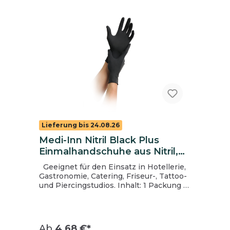
Lieferung bis 24.08.26
Medi-Inn Nitril Black Plus
Einmalhandschuhe aus Nitril,
schwarz, ungepudert, Gr. L
Geeignet für den Einsatz in Hotellerie,
Gastronomie, Catering, Friseur-, Tattoo-
und Piercingstudios. Inhalt: 1 Packung =
100 Stück, 1 Karton = 10 Packungen
Ab
4,68 €*