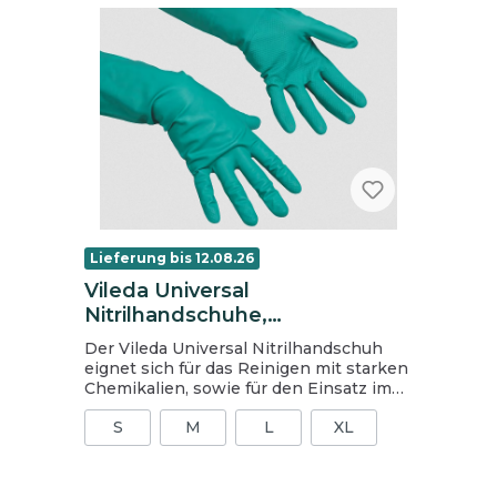
Lieferung bis 12.08.26
Vileda Universal
Nitrilhandschuhe,
chemikalienbeständig, grün,
Der Vileda Universal Nitrilhandschuh
Gr. XL (10), Der Vielseitige, CE-
eignet sich für das Reinigen mit starken
Kategorie III
Chemikalien, sowie für den Einsatz im
Umgang mit Lebensmitteln.
S
M
L
XL
hervorragende Fingersensibilität
gefüttert mit reiner Baumwolle frei von
Latexallergenen schützt vor Viren und
Bakterien für allgemeinen