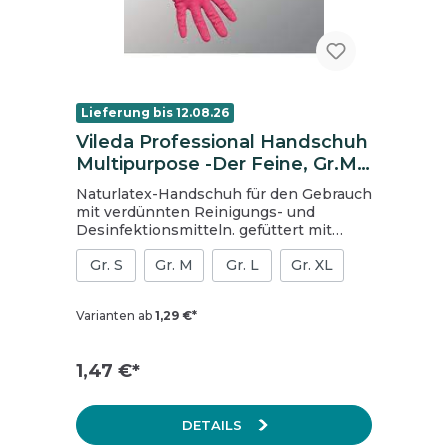
Lieferung bis 12.08.26
Vileda Professional Handschuh
Multipurpose -Der Feine, Gr.M,
rot (rose)
Naturlatex-Handschuh für den Gebrauch
mit verdünnten Reinigungs- und
Desinfektionsmitteln. gefüttert mit
reiner Baumwolle verwendbar in
Gr. S
Gr. M
Gr. L
Gr. XL
nassem und trockenem Zustand für
Reinigungsarbeiten in Gebäuden, im
Gesundheitswesen und für den
Varianten ab
1,29 €*
HoReCa-Sektor CE Kategorie III Schutz
vor Mikroorganismen nach EN 374
geringe Chemikalienbeständigkeit,
1,47 €*
wasserdicht nach EN 374 Inhalt: 1
Packung = 2 Stk. (1 Paar)
DETAILS