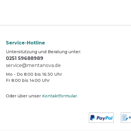
umwel
gering
Anwendu
Oberf
bei m
Inventar im Krankenha
Arztpr
der Industrie
vorsic
Service-Hotline
Gebrau
Unterstützung und Beratung unter:
Produkt
Reg.-N
0251 59688989
service@mentanova.de
Mo - Do 8:00 bis 16:30 Uhr
Fr 8:00 bis 14:00 Uhr
Oder über unser
Kontaktformular
.