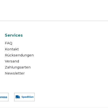
Sanitärräumen, Schwimmbädern,
g
Nasszellen anwendbar, sowie für
 stets
Toilettenschüsseln/Urinale,
mation
Waschbecken und Fugen,
N-69083
entfernt mineralische und
organische Verschmutzungen, 1
Flasche à 1 Ltr, (Krt à 12 Fla).
Hochkonzentrat flüssig
Bakterizid (inkl. MRSA) und
Services
levurozid Begrenzt viruzid (inkl.
FAQ
HIV, HBV, HCV, Coronaviren)
Exzellente
Kontakt
Reinigungseigenschaften
Rücksendungen
HACCP-konform RK-gelistet für
keramische Beläge Geprüft und
Versand
geeignet für Epoxidharzfugen
Zahlungsarten
Biozidprodukte vorsichtig
Newsletter
verwenden. Vor Gebrauch stets
Etikett und
Produktinformationen lesen.
BAuA Reg.-Nr.: N-84501