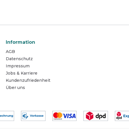
tschonend aufgrund
Biozidprodukte vorsichti
er Wirkstoffanteile
verwenden. Vor Gebrauch
ngsgebiete auf allen
Etikett und Produktinfor
lächen in Risikobereichen
lesen. BAuA Reg.-Nr.: 
edizinischen Geräten und
us, in der
axis, im Altenheim und in
 Biozidprodukte
htig verwenden. Vor
Information
ch stets Etikett und
AGB
information lesen. BAuA
r.: 11862
Datenschutz
Impressum
Jobs & Karriere
Kundenzufriedenheit
Über uns