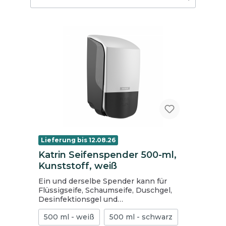
Lieferung bis 12.08.26
Katrin Seifenspender 500-ml,
Kunststoff, weiß
Ein und derselbe Spender kann für
Flüssigseife, Schaumseife, Duschgel,
Desinfektionsgel und
Toilettensitzreinigungsschaum
500 ml - weiß
500 ml - schwarz
verwendet werden Freie Wahl bei der