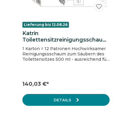
Lieferung bis 12.08.26
Katrin
Toilettensitzreinigungsschaum
mit antibakterieller Wirkung, 12
1 Karton = 12 Patronen Hochwirksamer
x 500 ml
Reinigungssschaum zum Säubern des
Toilettensitzes 500 ml - ausreichend für
1250 Anwendungen Erfüllt EN13697
Standard Eine schnelle und intelligente
Art, Komfort und Hygiene in öffentlichen
Waschräumen zu verbessern Trocknet
140,03 €*
schnell und bietet einen zusätzlichen
Hygienebonus Zart zur Haut -
Dermatologisch getestet und
DETAILS
zugelassen