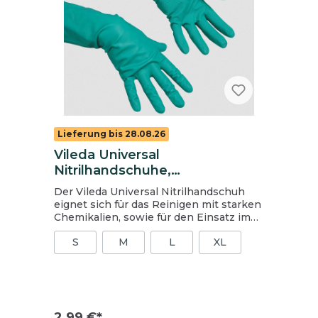
Lieferung bis 28.08.26
Vileda Universal
Nitrilhandschuhe,
chemikalienbeständig, grün,
Der Vileda Universal Nitrilhandschuh
Gr. M (8), Der Vielseitige, CE-
eignet sich für das Reinigen mit starken
Kategorie III
Chemikalien, sowie für den Einsatz im
Umgang mit Lebensmitteln.
S
M
L
XL
hervorragende Fingersensibilität
gefüttert mit reiner Baumwolle frei von
Latexallergenen schützt vor Viren und
Bakterien für allgemeinen
Reinigungstätigkeiten sowie im
Umgang mit Lebensmitteln sehr gute
2,99 €*