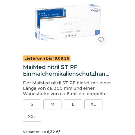
Lieferung bis 19.08.26
MaiMed nitril ST PF
Einmalchemikalienschutzhand
schuhe, Gr. S, blau, ungepudert
Der MaiMed nitril ST PF bietet mit einer
Länge von ca. 300 mm und einer
Wandstärke von ca. 8 mil ein doppeltes
Maß an Schutz und Sicherheit. Vor allem
S
M
L
XL
beim Umgang mit reizenden
Flüssigkeiten, Chemikalien oder
Mikroorganismen schützt er Hände und
XXL
Unterarme zuverlässig. Die
Materialstärke macht den Handschuh
extrem reißfest und strapazierfähig und
Varianten ab
6,32 €*