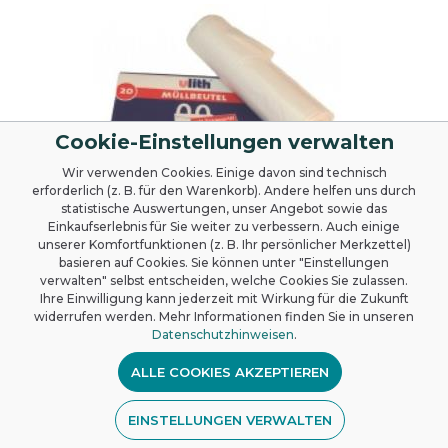
Cookie-Einstellungen verwalten
Wir verwenden Cookies. Einige davon sind technisch
erforderlich (z. B. für den Warenkorb). Andere helfen uns durch
statistische Auswertungen, unser Angebot sowie das
Aktuell nicht lieferbar
Einkaufserlebnis für Sie weiter zu verbessern. Auch einige
unserer Komfortfunktionen (z. B. Ihr persönlicher Merkzettel)
Ulith Müllbeutel 60-Liter
basieren auf Cookies. Sie können unter "Einstellungen
transparent, mit Tragegriff, 65
verwalten" selbst entscheiden, welche Cookies Sie zulassen.
x 80 cm
Ihre Einwilligung kann jederzeit mit Wirkung für die Zukunft
Stabiler Müllbeutel aus Hochdruck-
widerrufen werden. Mehr Informationen finden Sie in unseren
Polyethylen (HDPE), Mit praktischen
Datenschutzhinweisen
.
Tragegriffen zur einfachen Entnahme
und Transportierung,
ALLE COOKIES AKZEPTIEREN
Fassungsvermögen von 60 Liter, Größe:
65 x 80 cm, transparenter Abfallbeutel, 9
my Stärke
EINSTELLUNGEN VERWALTEN
0,99 €*