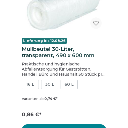
Lieferung bis 12.08.26
Müllbeutel 30-Liter,
transparent, 490 x 600 mm
Praktische und hygienische
Abfallentsorgung für Gaststätten,
Handel, Büro und Haushalt 50 Stück pro
Rolle Volumen: 30 Liter Maße: 490 x 600
16 L
30 L
60 L
mm Farbe: transparent
sternverschweißt Material: HDPE
Varianten ab
0,74 €*
0,86 €*