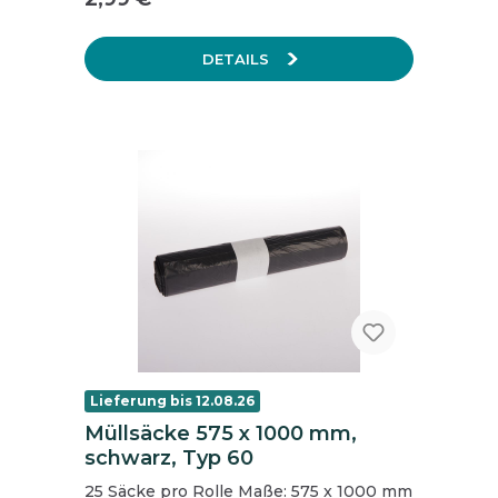
Beständigkeit gegen öligen und
fetthaltigen Schmutz CE-Kat. III EEC
geprüft (90/128/EEC). Länge: 310 mm
DETAILS
Inhalt: 1 Packung = 2 Stk. (1 Paar)
Lieferung bis 12.08.26
Müllsäcke 575 x 1000 mm,
schwarz, Typ 60
25 Säcke pro Rolle Maße: 575 x 1000 mm