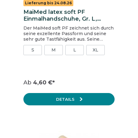
Lieferung bis 24.08.26
MaiMed latex soft PF
Einmalhandschuhe, Gr. L,
ungepudert
Der MaiMed soft PF zeichnet sich durch
seine exzellente Passform und seine
sehr gute Tastfähigkeit aus. Seine
mikrogeraute Oberfläche verleiht ihm
S
M
L
XL
zudem eine hohe Griffigkeit. Insgesamt
ist der MaiMed soft PF sehr
strapazierfähig und reißfest. Geeignet
für stationäre und ambulante
Pflegeeinrichtungen sowie den
niedergelassenen Bereich. Inhalt: 1
Ab
4,60 €*
Packung = 100 Stück, 1 Karton = 10
Packungen
DETAILS