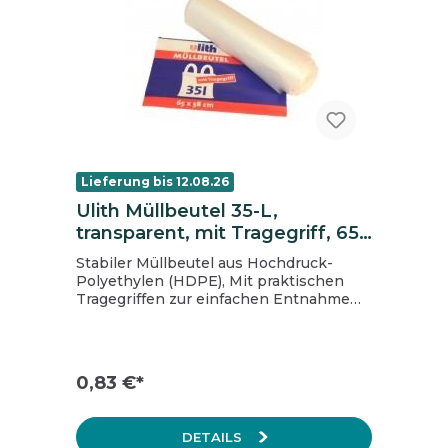
Lieferung bis 12.08.26
Ulith Müllbeutel 35-L,
transparent, mit Tragegriff, 65
x 58 cm
Stabiler Müllbeutel aus Hochdruck-
Polyethylen (HDPE), Mit praktischen
Tragegriffen zur einfachen Entnahme
und Transportierung,
Fassungsvermögen von 35 Liter, Größe:
65 x 58 cm, transparenter Abfallbeutel, 8
my Stärke
0,83 €*
DETAILS