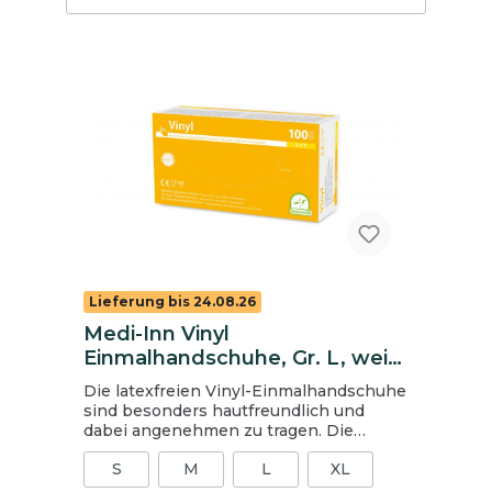
Lieferung bis 24.08.26
Medi-Inn Vinyl
Einmalhandschuhe, Gr. L, weiß,
ungepudert
Die latexfreien Vinyl-Einmalhandschuhe
sind besonders hautfreundlich und
dabei angenehmen zu tragen. Die
leichte Materialbeschaffenheit erhöht
S
M
L
XL
das Tastgefühl. Die Handschuhe sind
frei von Latexallergie auslösenden