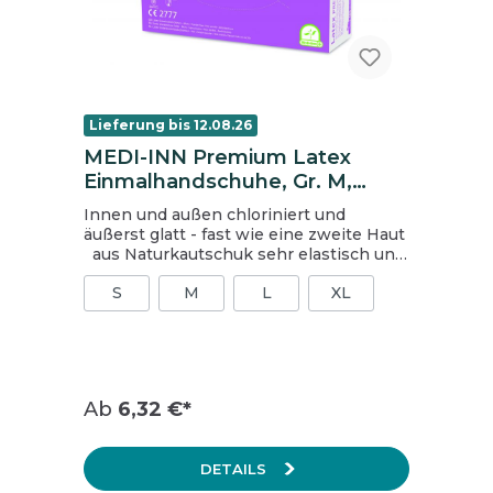
Lieferung bis 12.08.26
MEDI-INN Premium Latex
Einmalhandschuhe, Gr. M,
ungepudert, doppelt
Innen und außen chloriniert und
chloriniert, weiß
äußerst glatt - fast wie eine zweite Haut
aus Naturkautschuk sehr elastisch und
reißfest puderfrei hoher Schutz leicht
S
M
L
XL
anzuziehen sehr guter Tragekomfort
beidhändig verwendbar Medizinprodukt
Klasse I gemäß RL 93/42/EWG PSA
Kategorie III gemäß VO 2016/425 EN 455
AQL 1.5 EN 420 EN ISO 374-5:2016 EN
ISO 374-1:2016/Typ B
Ab
6,32 €*
Lebensmittelgeeignet
DETAILS