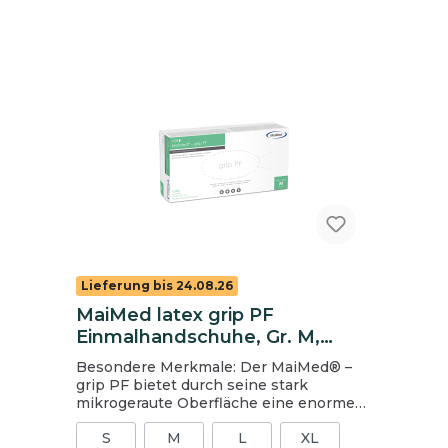
Lieferung bis 24.08.26
MaiMed latex grip PF
Einmalhandschuhe, Gr. M,
natur, ungepudert
Besondere Merkmale: Der MaiMed® –
grip PF bietet durch seine stark
mikrogeraute Oberfläche eine enorme
Griffigkeit und ein sicheres Halten von
S
M
L
XL
Instrumenten und anderen