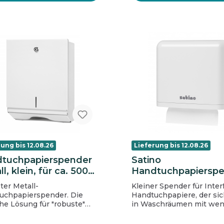
ung bis 12.08.26
Lieferung bis 12.08.26
tuchpapierspender
Satino
l, klein, für ca. 500
Handtuchpapiersp
Interfold, klein
ter Metall-
Kleiner Spender für Inter
uchpapierspender. Die
Handtuchpapiere, der si
he Lösung für "robuste"
in Waschräumen mit weni
tzgebiete im Innenbereich.
perfekt einfügt. Sein
pulverbeschichtet. Fuür V-
formschönes, zeitloses 