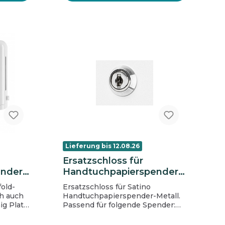
(Polyoxymethylen). Die Katrin
Inclusive Spender sind
hochtemperaturbeständig und
entsprechen den UL94-
Brandschutzbestimmungen (EU).
Lieferung bis 12.08.26
Ersatzschloss für
ender
Handtuchpapierspender
Metall
fold-
Ersatzschloss für Satino
ch auch
Handtuchpapierspender-Metall.
g Platz
Passend für folgende Spender:
https://mentanova.de/Handtuchp
Design
apierspender-Metall-klein-fuer-