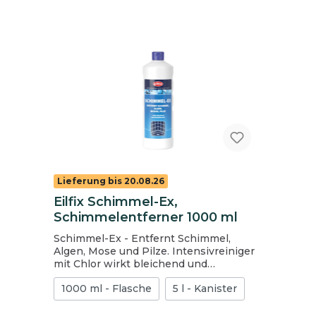
Lieferung bis 20.08.26
Eilfix Schimmel-Ex,
Schimmelentferner 1000 ml
Schimmel-Ex - Entfernt Schimmel,
Algen, Mose und Pilze. Intensivreiniger
mit Chlor wirkt bleichend und
desinfizierend schützt mit
1000 ml - Flasche
5 l - Kanister
Tiefenwirkung vor Neubefall
Biozidprodukte vorsichtig verwenden.
Vor Gebrauch stets Etikett und