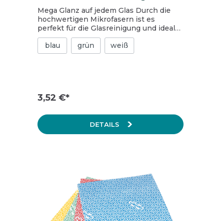
Mega Glanz auf jedem Glas Durch die
hochwertigen Mikrofasern ist es
perfekt für die Glasreinigung und ideal
für große Flächen Als Lederersatz
blau
grün
weiß
geeignet Mit stabilem Aufhänger Mit
doppelt vernähtem Kantenschutz und
zusätzlichem Qualitäts-Einfassband
Waschmaschinenfest und Trockner
geeignet Materialzusammensetzung: 80
% Polyester / 20 % Polyamide
3,52 €*
DETAILS