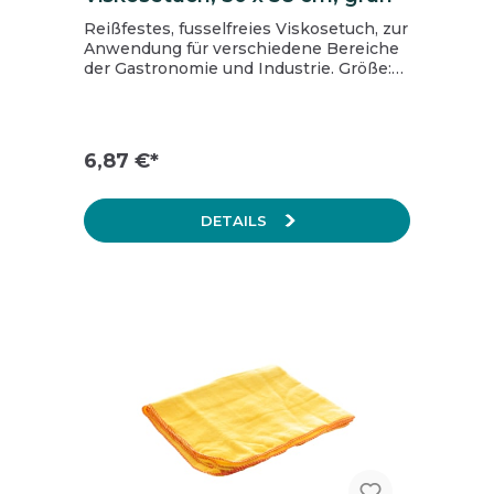
Reißfestes, fusselfreies Viskosetuch, zur
Anwendung für verschiedene Bereiche
der Gastronomie und Industrie. Größe:
50x 38 cm Farbe: grün Material: 70%
Viskose, 30% Polyester Waschbar bis
95°C reißfest, fusselfrei, weicher Griff
Inhalt: 1 Packung = 50 Stk.
6,87 €*
DETAILS