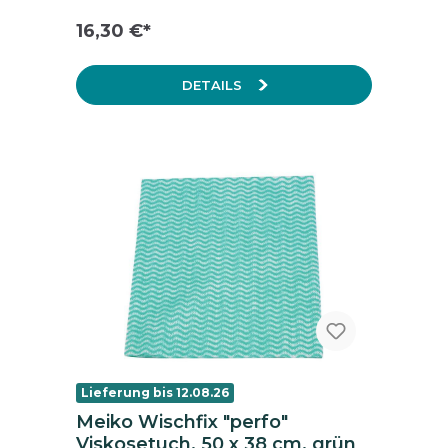
16,30 €*
DETAILS
Lieferung bis 12.08.26
Meiko Wischfix "perfo"
Viskosetuch, 50 x 38 cm, grün