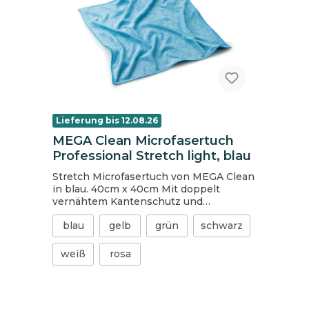
Lieferung bis 12.08.26
MEGA Clean Microfasertuch
Professional Stretch light, blau
Stretch Microfasertuch von MEGA Clean
in blau. 40cm x 40cm Mit doppelt
vernähtem Kantenschutz und
zusätzlichem Qualitäts-Einfassband
blau
gelb
grün
schwarz
Hohe Lebensdauer Mega Aufnahmekraft
von Schmutz und Flüssigkeit Silikonfrei
Waschmaschinenfest bis 95°
weiß
rosa
Trocknergeeignet 80 % Polyester / 20 %
Polyamide