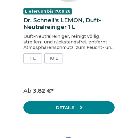
Lieferung bis 17.08.26
Dr. Schnell's LEMON, Duft-
Neutralreiniger 1 L
Duft-Neutralreiniger, reinigt völlig
streifen- und rückstandsfrei, entfernt
Atmosphärenschmutz, zum Feucht- und
Nasswischen, schnelle Abtrocknung der
1 L
10 L
gereinigten Flächen, wirkt deodorierend
Ab
3,82 €*
DETAILS