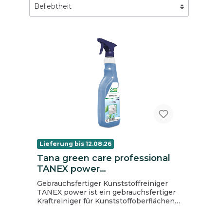
Lieferung bis 12.08.26
Tana green care professional
TANEX power
Kunststoffreiniger, 750 ml
Gebrauchsfertiger Kunststoffreiniger
TANEX power ist ein gebrauchsfertiger
Kraftreiniger für Kunststoffoberflächen
und ein herausragender Fleckentferner