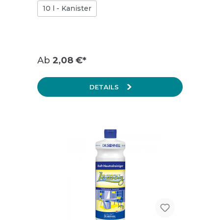
Fettlösekraft
10 l - Kanister
Ab
2,08 €*
DETAILS