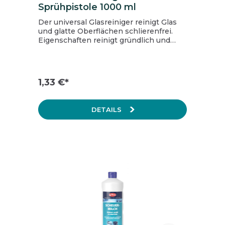
Sprühpistole 1000 ml
Der universal Glasreiniger reinigt Glas
und glatte Oberflächen schlierenfrei.
Eigenschaften reinigt gründlich und
schonend hartnäckige Rückstände
werden mühelos entfernt reinigt
Spiegel, Kacheln, Fensterscheiben und
andere abwaschbare Oberflächen für
1,33 €*
alle abwaschbare Oberflächen
DETAILS