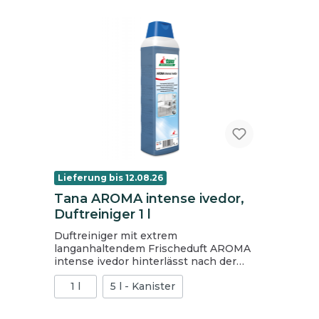
Lieferung bis 12.08.26
Tana AROMA intense ivedor,
Duftreiniger 1 l
Duftreiniger mit extrem
langanhaltendem Frischeduft AROMA
intense ivedor hinterlässt nach der
Reinigung einen langanhaltenden,
1 l
5 l - Kanister
frischen Meeresduft kombiniert mit
Noten von Rose, Jasmin, Moschus und
Zeder. AROMA intense ivedor reinigt