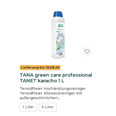
Lieferung bis 19.08.26
TANA green care professional
TANET karacho 1 L
Tensidfreier Hochleistungsreiniger
Tensidfreier Allzweckreiniger mit
außergewöhnlichen
Umwelteigenschaften und guter
1 Liter
5 Liter
Materialverträglichkeit, frei von
Tensiden, Enzymen und optischen