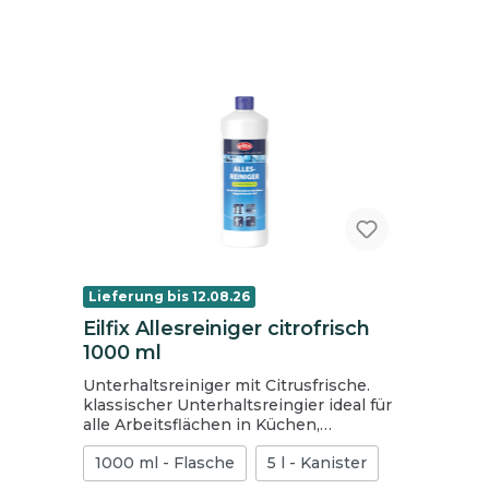
Lieferung bis 12.08.26
Eilfix Allesreiniger citrofrisch
1000 ml
Unterhaltsreiniger mit Citrusfrische.
klassischer Unterhaltsreingier ideal für
alle Arbeitsflächen in Küchen,
Gastronomie und Industrie für alle
1000 ml - Flasche
5 l - Kanister
abwaschbaren Oberflächen
langanhaltender, frischer Duft starke