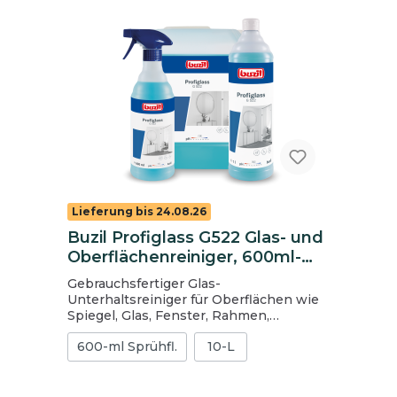
Lieferung bis 24.08.26
Buzil Profiglass G522 Glas- und
Oberflächenreiniger, 600ml-
Sprühflasche
Gebrauchsfertiger Glas-
Unterhaltsreiniger für Oberflächen wie
Spiegel, Glas, Fenster, Rahmen,
Kunststoff und Kfz-Scheiben. für alle
600-ml Sprühfl.
10-L
wasserbeständigen Oberflächen
punktuelle Reinigung möglich trocknet
schnell und streifenfrei pH-Wert: 8 1
Karton = 12 Flaschen