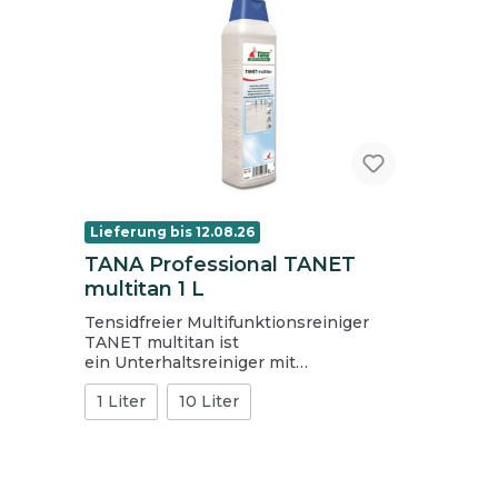
Lieferung bis 12.08.26
TANA Professional TANET
multitan 1 L
Tensidfreier Multifunktionsreiniger
TANET multitan ist
ein Unterhaltsreiniger mit
hervorragender Reinigungskraft, der
1 Liter
10 Liter
schon in niedrigsten
Anwendungskonzentrationen
hochwirksam ist. Er ist speziell geeignet
für mikroporöse Böden,
Feinsteinzeugfliesen, textile Beläge wie