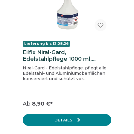
Lieferung bis 12.08.26
Eilfix Niral-Gard,
Edelstahlpflege 1000 ml,
Sprühflasche
Niral-Gard - Edelstahlpflege. pflegt alle
Edelstahl- und Aluminiumoberflächen
konserviert und schützt vor
Neuverschmutzung entfernt
Fingerabdrücke extrem sparsam in der
Anwendung
Ab
8,90 €*
DETAILS