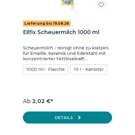
Lieferung bis 19.08.26
Eilfix Scheuermilch 1000 ml
Scheuermilch - reinigt ohne zu kratzen.
für Emaille, Keramik und Edelstahl mit
konzentrierter Fettlösekraft
Oberflächenschutz durch
1000 ml - Flasche
10 l - Kanister
umweltneutrale, mikrofeine
Reibekörper rückfettend durch
natürliches Lipid mit hautmilden
Substanzen
Ab
2,02 €*
DETAILS