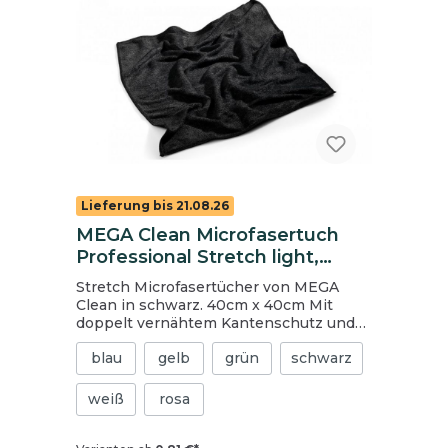
Lieferung bis 21.08.26
MEGA Clean Microfasertuch
Professional Stretch light,
schwarz
Stretch Microfasertücher von MEGA
Clean in schwarz. 40cm x 40cm Mit
doppelt vernähtem Kantenschutz und
zusätzlichem Qualitäts-Einfassband
blau
gelb
grün
schwarz
Hohe Lebensdauer Mega Aufnahmekraft
von Schmutz und Flüssigkeit Silikonfrei
Waschmaschinenfest bis 95°
weiß
rosa
Trocknergeeignet 80 % Polyester / 20 %
Polyamide