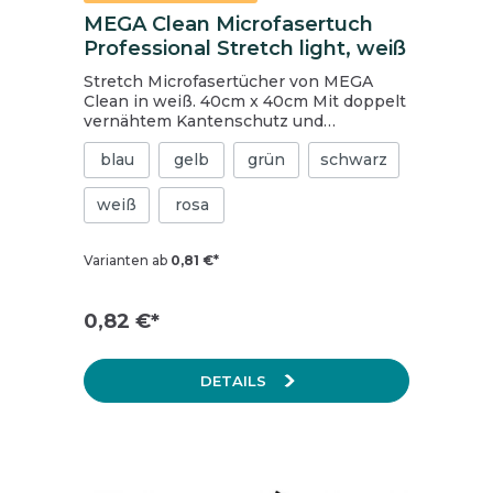
MEGA Clean Microfasertuch
Professional Stretch light, weiß
Stretch Microfasertücher von MEGA
Clean in weiß. 40cm x 40cm Mit doppelt
vernähtem Kantenschutz und
zusätzlichem Qualitäts-Einfassband
blau
gelb
grün
schwarz
Hohe Lebensdauer Mega Aufnahmekraft
von Schmutz und Flüssigkeit Silikonfrei
Waschmaschinenfest bis 95°
weiß
rosa
Trocknergeeignet 80 % Polyester / 20 %
Polyamide
Varianten ab
0,81 €*
0,82 €*
DETAILS