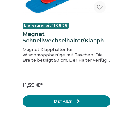
Lieferung bis 11.08.26
Magnet
Schnellwechselhalter/Klapphal
ter Kunststoff, ohne Stiel, 50
Magnet Klapphalter für
cm
Wischmoppbezüge mit Taschen. Die
Breite beträgt 50 cm. Der Halter verfügt
über einen Verbindungsbolzen aus
Metall und ist passend für alle gängigen
Stiele.
11,59 €*
DETAILS