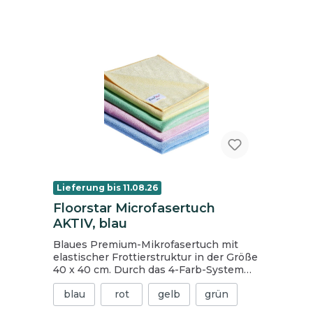
Lieferung bis 11.08.26
Floorstar Microfasertuch
AKTIV, blau
Blaues Premium-Mikrofasertuch mit
elastischer Frottierstruktur in der Größe
40 x 40 cm. Durch das 4-Farb-System
können Sie den Einsatzzweck des
blau
rot
gelb
grün
Tuches einfach kenntlich machen. Das
Tuch ist universell einsetzbar und für