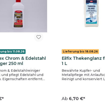
ung bis 11.08.26
Lieferung bis 18.08.26
ex Chrom & Edelstahl
Eilfix Thekenglanz f
iger 250 ml
1 L
hom & Edelstahlreiniger
Bewährte Kupfer- und
t und pflegt Edelstahl und
Metallpflege mit Anlaufs
tfernt
Reinigt und konserviert Löst
os Fettflecken und
zuverlässig auch hartnäc
lagerungen in Edelstahl-
Schmutz
n, Töpfen, Bügeleisen und
 Gegenständen aus Kupfer,
€*
Ab
6,70 €*
ng, Chrom und Eisen
Technische einfache Anwendung