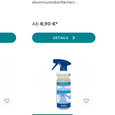
und
Aluminiumoberflächen
ächen.
konserviert und schützt vor
Neuverschmutzung entfernt
Fingerabdrücke extrem sparsam
Spedition und
in der Anwendung
Ab
8,90 €*
Busunternehmen
reinigung
t:
Bodenreinigung
DETAILS
Oberflächenreinigung
Teeküche
Sanitärreinigung
Waschmittel
Desinfektion
ubehör
Reinigungsgeräte
hraum
Hygienepapier und Waschraum
Betriebsausstattung
Schutzausrüstung