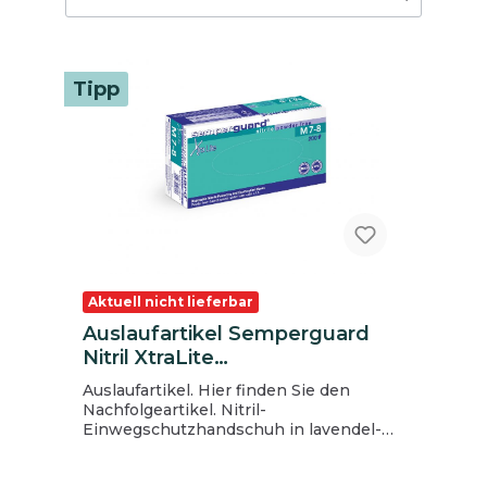
Tipp
Aktuell nicht lieferbar
Auslaufartikel Semperguard
Nitril XtraLite
Einmalhandschuhe, Gr. S, 200
Auslaufartikel. Hier finden Sie den
Stk., lavendel-blau, ungepudert
Nachfolgeartikel. Nitril-
Einwegschutzhandschuh in lavendel-
blau mit ausgezeichnetem
Tragekomfort. Als Allrounder kann