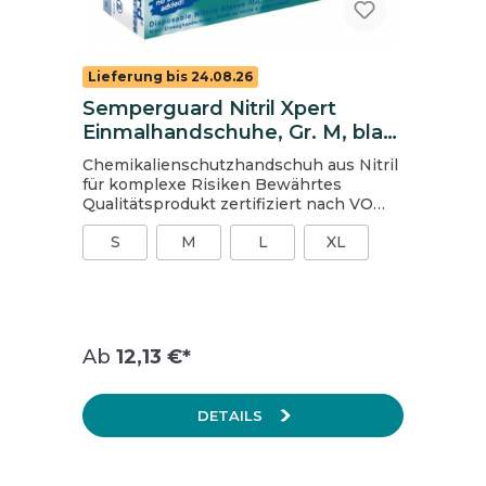
Lieferung bis 24.08.26
Semperguard Nitril Xpert
Einmalhandschuhe, Gr. M, blau,
100 Stück
Chemikalienschutzhandschuh aus Nitril
für komplexe Risiken Bewährtes
Qualitätsprodukt zertifiziert nach VO
1935/2004 für Lebensmittel geeignet
S
M
L
XL
höhere Wandstärke höhere
Strapazierfähigkeit frei von
Phtalaten/Weichmachern frei von
allergieauslösenden Latexproteinen
leicht anzuziehen und hautfreundlich
Größe: M (7-8) Inhalt: 1 Packung = 100
Ab
12,13 €*
Stück, 1 Karton = 10 Packungen
DETAILS