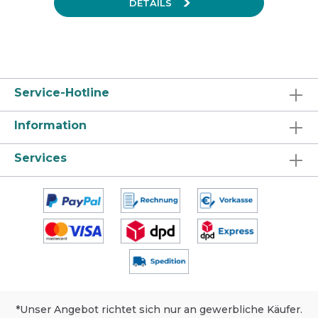
DETAILS
mm AQL 1.5 EN 420, EN ISO 374-1 bis 5,
EN 16523-1, EN 455-1 bis 4, ISO 2859,
ASTM D6319, ASTM F1671 medizinischer
Handschuh zum einmaligen Gebrauch
Klasse I gem. MP-Verordnung (EU)
2017/745 Einmalschutzhandschuh
Kategorie III (zeitlich begrenzter Schutz
Service-Hotline
gegen chemische Einwirkung) Geeignet
für Lebensmittelkontakt gem.
Verordnung (EC) 1935/2004 Größe: M (7-
Information
8) Inhalt: 1 Packung = 100 Stück, 1 Karton
= 10 Packungen
Services
*Unser Angebot richtet sich nur an gewerbliche Käufer.