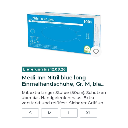
Lieferung bis 12.08.26
Medi-Inn Nitril blue long
Einmalhandschuhe, Gr. M, blau,
ungepudert
Mit extra langer Stulpe (30cm). Schützen
über das Handgelenk hinaus. Extra
verstärkt und reißfest. Sicherer Griff und
gutes Tastgefühl dank Texturierung an
S
M
L
XL
den Fingern. puderfrei blau chloriniert
AQL 1.5 EN 420, EN ISO 374-1 und 5, EN
455 Medizinprodukt Klasse I gem. RL