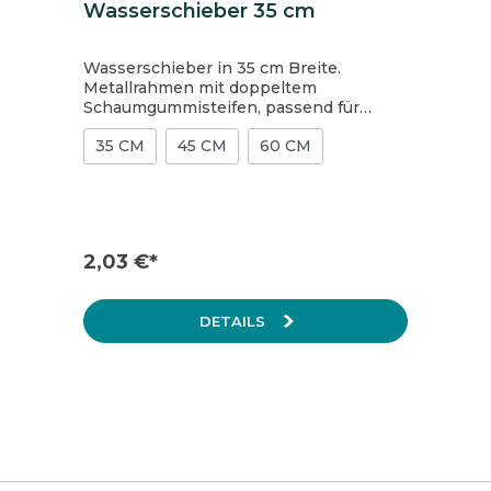
Wasserschieber 35 cm
Wasserschieber in 35 cm Breite.
Metallrahmen mit doppeltem
Schaumgummisteifen, passend für
jegliche Holzstiele bis 24 mm. Preis per
35 CM
45 CM
60 CM
Stück, Karton = 10 Stück.
2,03 €*
DETAILS