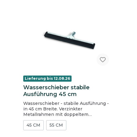
Lieferung bis 12.08.26
Wasserschieber stabile
Ausführung 45 cm
Wasserschieber - stabile Ausführung -
in 45 cm Breite. Verzinkter
Metallrahmen mit doppeltem
Schaumgummisteifen, passend für
45 CM
55 CM
jegliche Holzstiele bis 24 mm. Preis per
Stück, Karton = 10 Stück.