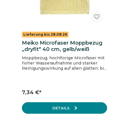
Lieferung bis 28.08.26
Meiko Microfaser Moppbezug
„dryfit" 40 cm, gelb/weiß
Moppbezug, hochflorige Microfaser mit
hoher Wasseraufnahme und starker
Reinigungswirkung auf allen glatten, bis
strukturierten Flächen. Größe: 40 cm
Farbe: gelb/weiß Material: Microfaser
Inhalt: 1 Karton = 20 Stk.
7,34 €*
DETAILS