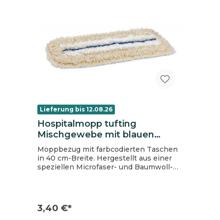
Lieferung bis 12.08.26
Hospitalmopp tufting
Mischgewebe mit blauen
Streifen, 40 cm
Moppbezug mit farbcodierten Taschen
in 40 cm-Breite. Hergestellt aus einer
speziellen Microfaser- und Baumwoll-
Mischung. Diese Kombination sorgt für
eine höhere Schmutzaufnahme als bei
herkömmlichen
Baumwollmoppbezügen. Die
3,40 €*
Gleiteigenschaft dieses Bezuges ist