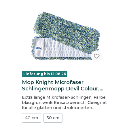
Lieferung bis 12.08.26
Mop Knight Microfaser
Schlingenmopp Devil Colour,
40 cm
Extra lange Mikrofaser-Schlingen, Farbe:
blau,grün,weiß Einsatzbereich: Geeignet
für alle glatten und strukturierten
Böden, wie Granit, Struktur-Laminat,
40 cm
50 cm
Noppenböden, etc. Hervorragendes
Preis-/Leistungsverhältnis. Bewährte
Anwendung in Industrie,