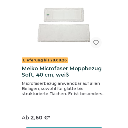
Lieferung bis 28.08.26
Meiko Microfaser Moppbezug
Soft, 40 cm, weiß
Microfaserbezug anwendbar auf allen
Belägen, sowohl für glatte bis
strukturierte Flächen. Er ist besonders
gut geeignet für den Einsatz in der
Gebäudereinigung, im
Gesundheitswesen und öffentlichen
Einrichtungen. Schmutz- und
Ab
2,60 €*
Wasseraufnahme staubbindendes
Trockenreinigen möglich optimale