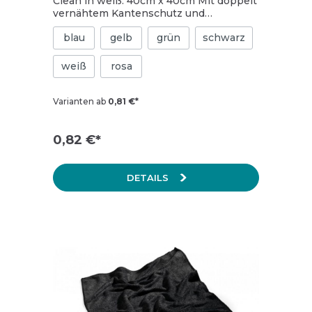
Clean in weiß. 40cm x 40cm Mit doppelt
vernähtem Kantenschutz und
zusätzlichem Qualitäts-Einfassband
blau
gelb
grün
schwarz
Hohe Lebensdauer Mega Aufnahmekraft
von Schmutz und Flüssigkeit Silikonfrei
Waschmaschinenfest bis 95°
weiß
rosa
Trocknergeeignet 80 % Polyester / 20 %
Polyamide
Varianten ab
0,81 €*
0,82 €*
DETAILS