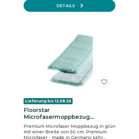
Reinigungsleistung waschbar bis 60°C,
DETAILS
kein Weichspüler und Bleichmittel
verwenden Größe: 40 cm Farbe: weiß
Der Microfasermopp von Meiko passt in
alle Klapphalterungen mit einer
Arbeitsbreite von 40 cm.
Lieferung bis 12.08.26
Floorstar
Microfasermoppbezug
Thenufil multi, 40 cm
Premium Microfaser Moppbezug in grün
mit einer Breite von 50 cm. Premium
Microfaser - made in Germany sehr