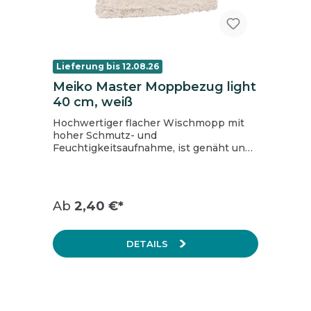
Lieferung bis 12.08.26
Meiko Master Moppbezug light
40 cm, weiß
Hochwertiger flacher Wischmopp mit
hoher Schmutz- und
Feuchtigkeitsaufnahme, ist genäht und
dadurch besonders langlebig.
gute Gleichfähigkeit durch gleichmäßige
und hohe Schlingenverteilung ist
genäht und dadurch besonders
Ab
2,40 €*
langlebig saugfähigen Baumwoll- und
Polyestergemisch waschbar bis 95°C
und Trockner geeignet (keinen
DETAILS
Weichspüler verwenden) außen offene
Fransen Größe: 40 cm
Verpackungseinheit: 50 Stk. Der
Mastermopp von Meiko passt in alle
Klapphalterungen mit einer
Arbeitsbreite von 40 cm.