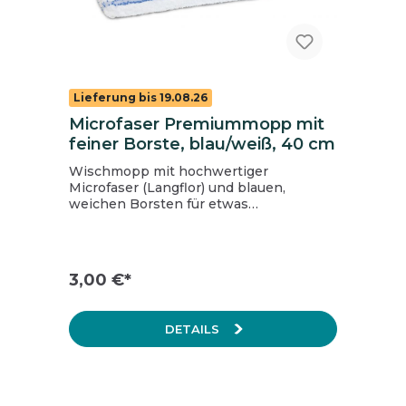
Lieferung bis 19.08.26
Microfaser Premiummopp mit
feiner Borste, blau/weiß, 40 cm
Wischmopp mit hochwertiger
Microfaser (Langflor) und blauen,
weichen Borsten für etwas
hartnäckigere Verschmutzungen. Durch
die blauen Querborsten wird der
mechanische Scheuereffekt erhöht, die
Gleitfähigkeit bleibt dabei aber
3,00 €*
trotzdem hervorragend. Besonders
geeignet für unebene Holzböden, PVC
und glattes Feinsteinzeug. Breite: 40
DETAILS
cm, Taschen mit Wasserauslass