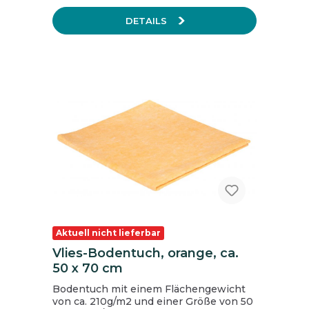
hervorragend. Dabei ist er besonders für
PVC-Böden, Fliesen und auch für glattes
DETAILS
Feinsteinzeug geeignet. Er findet
seinen Einsatz besonders in der
Unterhaltsreinigung in Krankenhäusern
und Pflegeheimen.
Aktuell nicht lieferbar
Vlies-Bodentuch, orange, ca.
50 x 70 cm
Bodentuch mit einem Flächengewicht
von ca. 210g/m2 und einer Größe von 50