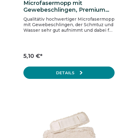
Microfasermopp mit
Gewebeschlingen, Premium
blau, 50 cm
Qualitätiv hochwertiger Microfasermopp
mit Gewebeschlingen, der Schmtuz und
Wasser sehr gut aufnimmt und dabei für
eine gründliche Reinigung sorgt.
besonders geeignst für die Reinigung
von Fliesen, PVC, Linoleum und Marmor.
Breite: 50 cm, Taschen mit
5,10 €*
Wasserauslass
DETAILS