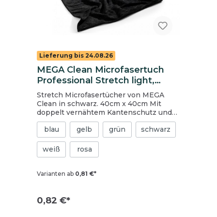
Lieferung bis 24.08.26
MEGA Clean Microfasertuch
Professional Stretch light,
schwarz
Stretch Microfasertücher von MEGA
Clean in schwarz. 40cm x 40cm Mit
doppelt vernähtem Kantenschutz und
zusätzlichem Qualitäts-Einfassband
blau
gelb
grün
schwarz
Hohe Lebensdauer Mega Aufnahmekraft
von Schmutz und Flüssigkeit Silikonfrei
Waschmaschinenfest bis 95°
weiß
rosa
Trocknergeeignet 80 % Polyester / 20 %
Polyamide
Varianten ab
0,81 €*
0,82 €*