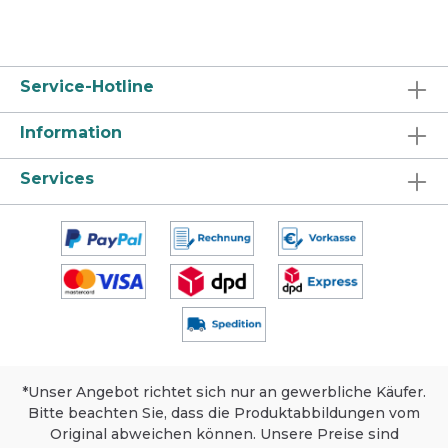
ermöglicht geringere Lagerbestände.
Das mobile Quick & Easy Dosiersystem
bietet eine exakte und sichere
Dosierung. Farbstoff und parfümfrei.
Service-Hotline
Keine Geruchsbelastung durch den
Verzicht auf Inhaltsstoffe wie Aldehyde,
Phenole, Alkohol und Chlor. Keine
Information
Aerosolbildung durch Schaum-
Reinigungslösung und daher perfekt
Services
geeignet für großflächige Anwendung.
CLP-frei in der Anwendung, daher
maximale Anwendersicherheit.
Hautverträglichkeit dermatologisch
geprüft. Eigenschaften Vielseitig Sicher
Hochwirksam Anwendungsbereich
APESIN multi Quick & Easy ist geeignet
für harte Oberflächen. Vielseitig, kann
auf allen wasserfesten Oberflächen in
Objekten wie öffentlichen Gebäuden,
Verwaltungsgebäuden, Fitnessstudios,
usw. eingesetzt werden. Auch geeignet
*Unser Angebot richtet sich nur an gewerbliche Käufer.
für Senioren- und Pflegeheime und
Bitte beachten Sie, dass die Produktabbildungen vom
Arztpraxen. In Sanitärbereichen, wo
Kalkaufbauten oder Kalkseife entfernt
Original abweichen können. Unsere Preise sind