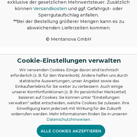
werden sollen, zuvor mit SANET power
exklusive der gesetzlichen Mehrwertsteuer. Zusätzlich
oder SANET daily Quick & Easy reinigen.
können
Versandkosten
und ggf. Gefahrgut- oder
Gute Materialverträglichkeit ist gegeben
Sperrgutaufschlag anfallen.
mit gängigen Kunststoffen wie
**Bei der Bestellung größerer Mengen kann es zu
PMMA/Polymethylmethacrylat 8N
(Plexiglas), POM /Polyoxymethylen
abweichenden Lieferzeiten kommen.
Hostaform Typ C 9021, Typ 13021. N-
71717 Anwendung und Dosierung Für
© Mentanova GmbH
APESIN multi Quick & Easy separaten
Sprühkopf verwenden. Dosierung
gemäß Art der Anwendung. Hinweise
Cookie-Einstellungen verwalten
beachten. Wasserflasche nach
Abschluss des Arbeitstages entleeren.
Wir verwenden Cookies. Einige davon sind technisch
Flächendesinfektion: Schaum auf das
erforderlich (z. B. für den Warenkorb). Andere helfen uns durch
Tuch sprühen und die Fläche vollständig
statistische Auswertungen, unser Angebot sowie das
benetzen. Spezifische Desinfektion:
Einkaufserlebnis für Sie weiter zu verbessern. Auch einige
Geeignet für Bereiche mit besonderen
unserer Komfortfunktionen (z. B. Ihr persönlicher Merkzettel)
Hygieneanforderungen.
basieren auf Cookies. Sie können unter "Einstellungen
Sanitärdesinfektion: Schaum auf das
verwalten" selbst entscheiden, welche Cookies Sie zulassen. Ihre
Tuch sprühen und die Fläche vollständig
Einwilligung kann jederzeit mit Wirkung für die Zukunft
benetzen. Sanitärreinigung: Zur
widerrufen werden. Mehr Informationen finden Sie in unseren
Kalkentfernung z. B. SANET daily
Datenschutzhinweisen
.
Quick&Easy vor der Desinfektion
einsetzen. Produktsicherheit, Lagerung
ALLE COOKIES AKZEPTIEREN
und Umweltschutz Lagerung: Bei