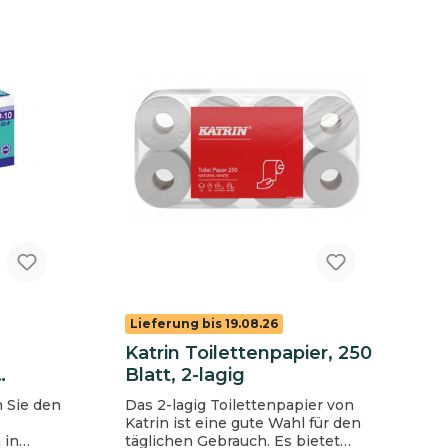
net.
medizinischer Handschuh zum
t von
einmaligen Gebrauch Klasse I
gem. MP-Verordnung (EU)
2017/745
fältig
Einmalschutzhandschuh
ür diese
Kategorie III (zeitlich begrenzter
sowie
Schutz gegen chemische
elastung
Einwirkung) Geeignet für
Lebensmittelkontakt gem.
bar gemäß
Verordnung (EC) 1935/2004
Größe: S Inhalt: 1 Packung = 200
abel“
Stück, 1 Karton = 10 Packungen
l“.
e
 mit
e
tzen in
Lieferung bis 19.08.26
Katrin Toilettenpapier, 250
ner
Blatt, 2-lagig
.
n Sie den
Das 2-lagig Toilettenpapier von
nd aus
 Gr.
Katrin ist eine gute Wahl für den
el-
 in
täglichen Gebrauch. Es bietet