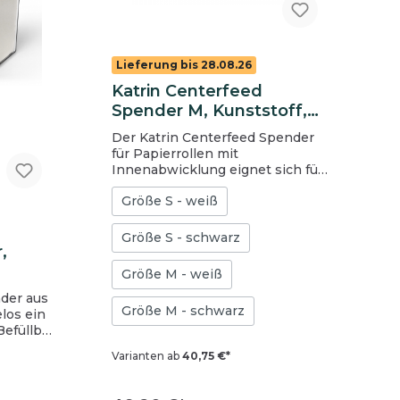
Lieferung bis 28.08.26
Katrin Centerfeed
Spender M, Kunststoff,
schwarz
Der Katrin Centerfeed Spender
für Papierrollen mit
Innenabwicklung eignet sich für
den Einsatz an Arbeitsplätzen
Größe S - weiß
und in Waschräumen. Verfügbar
in 2 Größen: S und M
Bedarfsgerechte, einhändige
Größe S - schwarz
,
Entnahme des Papiers. Leichtes
Abreißen des Papiers dank
Größe M - weiß
Abrisskanten im Vorder- und
der aus
Seitenbereich des Spenders.
Größe M - schwarz
Sichere Entnahme des Papiers
durch nach innen gerichtete
n Non
Abrisskanten. Einfaches Einlegen
Varianten ab
40,75 €*
einer neuer Rolle dank der
cher mit
frontalen Öffnung im
on 20,6
Rollenhalter. Zahlreiche