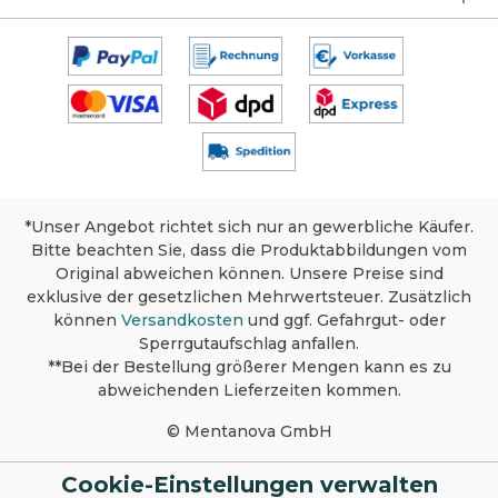
Informationen entnehmen Sie bitte dem
Sicherheitsdatenblatt und der
Produktinformation.
Biozidprodukte vorsichtig verwenden. Vor
Gebrauch stets Etikett und
Produktinformationen lesen. BAuA Reg.Nr.: N-
48487, N-48488
*Unser Angebot richtet sich nur an gewerbliche Käufer.
Bitte beachten Sie, dass die Produktabbildungen vom
Original abweichen können. Unsere Preise sind
exklusive der gesetzlichen Mehrwertsteuer. Zusätzlich
können
Versandkosten
und ggf. Gefahrgut- oder
Sperrgutaufschlag anfallen.
**Bei der Bestellung größerer Mengen kann es zu
abweichenden Lieferzeiten kommen.
© Mentanova GmbH
Cookie-Einstellungen verwalten