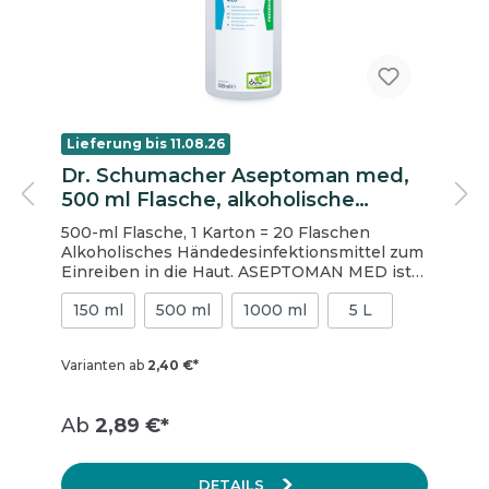
Lieferung bis 11.08.26
Dr. Schumacher Aseptoman med,
500 ml Flasche, alkoholische
Händedesinfektion
500-ml Flasche, 1 Karton = 20 Flaschen
Alkoholisches Händedesinfektionsmittel zum
Einreiben in die Haut. ASEPTOMAN MED ist
das ideale Produkt für die tägliche
150 ml
500 ml
1000 ml
5 L
Anwendung. Durch seinen niedrigen
Alkoholanteil ist es besonders hautfreundlich
und verfügt trotzdem über ein breites
Varianten ab
2,40 €*
Wirkspektrum. ASEPTOMAN MED ist
innerhalb der hygienischen
Händedesinfektion wirksam gegen Noro-,
Ab
2,89 €*
Rota- und Adenoviren und erfüllt die
Anforderungen an Händedesinfektionsmittel
zur Verwendung bei Ausbrüchen von diesen
DETAILS
Viren. Es ist frei von kumulierenden