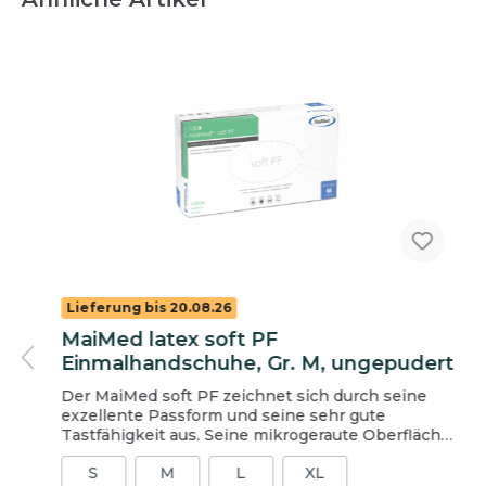
Lieferung bis 20.08.26
MaiMed latex soft PF
Einmalhandschuhe, Gr. M, ungepudert
Der MaiMed soft PF zeichnet sich durch seine
exzellente Passform und seine sehr gute
Tastfähigkeit aus. Seine mikrogeraute Oberfläche
verleiht ihm zudem eine hohe Griffigkeit.
S
M
L
XL
Insgesamt ist der MaiMed soft PF sehr