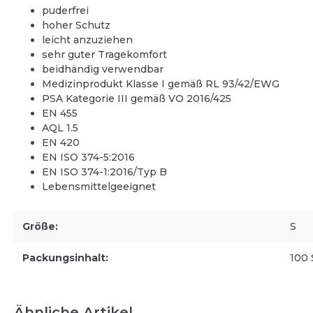
puderfrei
Einmalhandschuhe
hoher Schutz
Arbeitshandschuhe (Mehrweg)
leicht anzuziehen
sehr guter Tragekomfort
beidhändig verwendbar
Medizinprodukt Klasse I gemäß RL 93/42/EWG
PSA Kategorie III gemäß VO 2016/425
EN 455
AQL 1.5
EN 420
EN ISO 374-5:2016
EN ISO 374-1:2016/Typ B
Lebensmittelgeeignet
Größe:
S
Packungsinhalt:
100 
Ähnliche Artikel