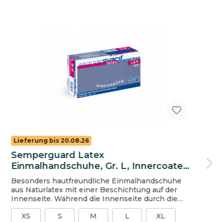
Lieferung bis 20.08.26
Semperguard Latex
Einmalhandschuhe, Gr. L, Innercoated,
ungepudert
Besonders hautfreundliche Einmalhandschuhe
aus Naturlatex mit einer Beschichtung auf der
Innenseite. Während die Innenseite durch die
Beschichtung glatt ist, ist die Außenseite
XS
S
M
L
XL
texturiert, wodurch er griffig ist. Der Handschuh