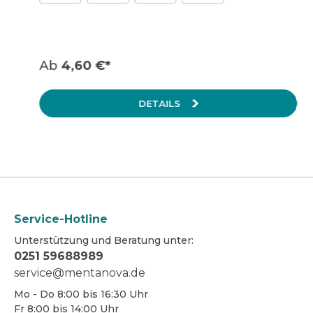
strapazierfähig und reißfest. Geeignet für
stationäre und ambulante Pflegeeinrichtungen
sowie den niedergelassenen Bereich. Inhalt: 1
Packung = 100 Stück, 1 Karton = 10 Packungen
Weitere Informationen finden Sie im Technischen
Ab
4,60 €*
Datenblatt.
DETAILS
Service-Hotline
Unterstützung und Beratung unter:
0251 59688989
service@mentanova.de
Mo - Do 8:00 bis 16:30 Uhr
Fr 8:00 bis 14:00 Uhr