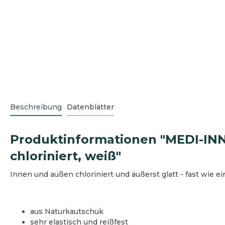
Eingangsbereich
Außen
Büro
Hausme
Schmutzfangmatten
Grünb
Bodenreinigung
Boden
Desinfektionsmittelspender
Graffi
Oberflächenreinigung
Oberf
Winter
Teeküche
Teekü
Reini
Sanitärreinigung
Sanitä
Beschreibung
Datenblätter
Desinfektion
Wasch
Reinigungsgeräte und Zubehör
Desinf
Hygienepapier und Waschraum
Reini
Produktinformationen "MEDI-INN
Betriebsausstattung
Hygie
chloriniert, weiß"
Betrie
Schut
Innen und außen chloriniert und äußerst glatt - fast wie e
aus Naturkautschuk
sehr elastisch und reißfest
Spargelhöfe