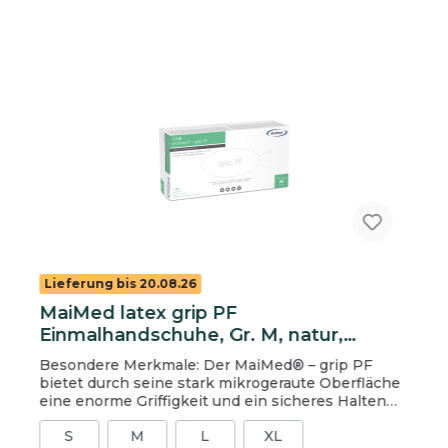
Lieferung bis 20.08.26
MaiMed latex grip PF
Einmalhandschuhe, Gr. M, natur,
ungepudert
Besondere Merkmale: Der MaiMed® – grip PF
bietet durch seine stark mikrogeraute Oberfläche
eine enorme Griffigkeit und ein sicheres Halten
von Instrumenten und anderen Gerätschaften. Die
S
M
L
XL
Polymerbeschichtung auf der Innenseite des