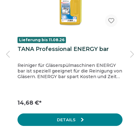
Lieferung bis 11.08.26
TANA Professional ENERGY bar
Reiniger für Gläserspülmaschinen ENERGY
bar ist speziell geeignet für die Reinigung von
Gläsern. ENERGY bar spart Kosten und Zeit
durch seine optimale Reinigungseffizienz bei
hoher Wasserhärte und dank der
anwenderfreundlichen Dosierflasche, die eine
einfache Dosierung ermöglicht. ENERGY bar
14,68 €*
erzielt konstant gute Spülergebnisse, da es
Kalkablagerungen vorbeugt. Eigenschaften
Hohe Leistung Einfache Dosierung Für alle
DETAILS
Wasserhärten Anwendungsbereich Geeignet
für alle Arten von Spülmaschinen, speziell für
Gläser. ENERGY bar ist geeignet für
alkalibeständiges Geschirr und Besteck. Nicht