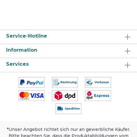
geeignet für Aluminium und Silber.
Anwendung und Dosierung Dosierung gemäß
Art der Anwendung und Grad der
Verschmutzung. Bitte Hinweise beachten. Für
starken Schmutz . Nach Empfehlung
dosieren. Produkt in die Maschine füllen.
Service-Hotline
Geschirr in eine aufrechte Position stellen
und abtropfen lassen. Produktsicherheit,
Lagerung und Umweltschutz Sicherheit:
Information
Dieses Produkt ist für den gewerblichen
Gebrauch bestimmt. Sicherheitsdatenblatt
Services
auf Anfrage für berufsmäßige Verwender
erhältlich. Lagerung: Nur im Originalgebinde
und trocken lagern. Extreme Temperaturen
und Sonneneinstrahlung meiden.
Umweltschutz: Packung nur völlig
restentleert der Wertstoffsammlung
zuführen.
*Unser Angebot richtet sich nur an gewerbliche Käufer.
Bitte beachten Sie, dass die Produktabbildungen vom