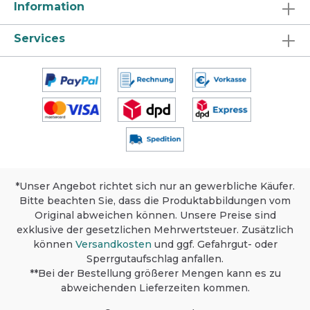
in der Lebensmittelverarbeitung, öffentlichen
Information
Einrichtungen, Industriebetrieben usw.
universell einsetzbar. Anwendung und
Services
Dosierung Dosierung gemäß Art der
Anwendung und Grad der Verschmutzung.
Bitte Hinweise beachten.
Fußbodenreinigung: Boden mit sauberem
Wischbezug nass wischen. Maschinelle
Bodenreinigung: Kann im
Scheuersaugautomaten angewendet werden.
Sprühflasche: Reinigungs- und
Pflegeempfehlung beachten.
Produktsicherheit, Lagerung und
Umweltschutz Sicherheit: Dieses Produkt ist
nur für den gewerblichen Gebrauch
*Unser Angebot richtet sich nur an gewerbliche Käufer.
bestimmt. Materialverträglichkeit vor
Bitte beachten Sie, dass die Produktabbildungen vom
Anwendung an unauffälliger Stelle testen.
Ausführliche Informationen siehe
Original abweichen können. Unsere Preise sind
Sicherheitsdatenblatt. Lagerung: Bei
exklusive der gesetzlichen Mehrwertsteuer. Zusätzlich
Raumtemperatur im Originalbehälter lagern.
können
Versandkosten
und ggf. Gefahrgut- oder
Umweltschutz: Packung nur völlig
Sperrgutaufschlag anfallen.
restentleert der Wertstoffsammlung
**Bei der Bestellung größerer Mengen kann es zu
zuführen.
abweichenden Lieferzeiten kommen.