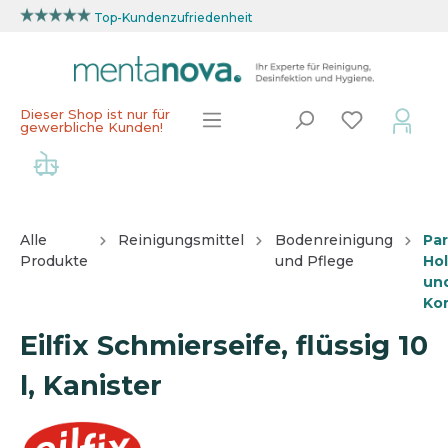
Top-Kundenzufriedenheit
Dieser Shop ist nur für
gewerbliche Kunden!
Alle
Reinigungsmittel
Bodenreinigung
Par
Produkte
und Pflege
Ho
un
Ko
Eilfix Schmierseife, flüssig 10
l, Kanister