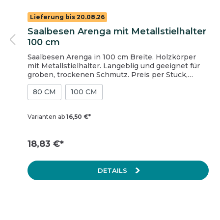
Einmalhandschuhe
Lieferung bis 20.08.26
Arbeitshandschuhe (Mehrweg)
Saalbesen Arenga mit Metallstielhalter
100 cm
Saalbesen Arenga in 100 cm Breite. Holzkörper
mit Metallstielhalter. Langeblig und geeignet für
groben, trockenen Schmutz. Preis per Stück,
Karton = 10 Stück.
80 CM
100 CM
Varianten ab
16,50 €*
18,83 €*
DETAILS