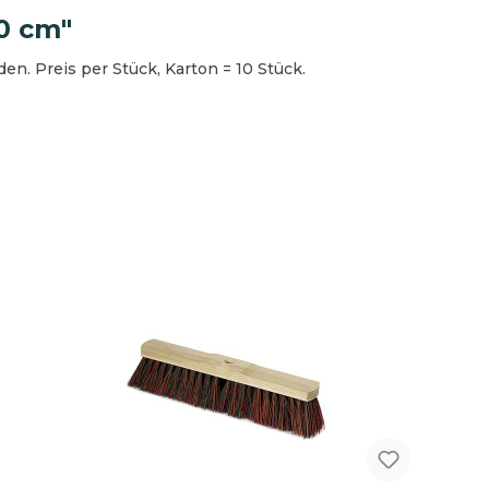
0 cm"
en. Preis per Stück, Karton = 10 Stück.
Spedition und
Busunternehmen
reinigung
Bodenreinigung
Oberflächenreinigung
Teeküche
Sanitärreinigung
Waschmittel
Desinfektion
ubehör
Reinigungsgeräte
hraum
Hygienepapier und Waschraum
Betriebsausstattung
Schutzausrüstung