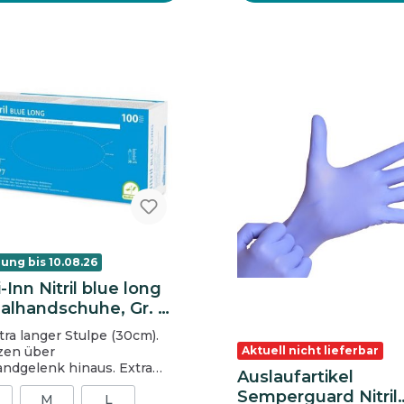
ung bis 10.08.26
Inn Nitril blue long
alhandschuhe, Gr. M,
, ungepudert
tra langer Stulpe (30cm).
zen über
Aktuell nicht lieferbar
andgelenk hinaus. Extra
Auslaufartikel
t und reißfest. Sicherer
Semperguard Nitril
M
L
und gutes Tastgefühl dank