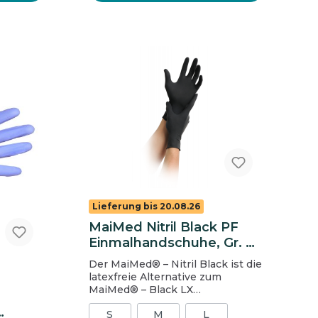
ist daher sehr gut für Allergiker
geeignet. Geeignet für den
Einsatz in Industrie/Handwerk
mit Schwerpunkt
Lebensmittelindustrie,
Gebäudereinigung,
Veterinärmedizin und
Agrarwirtschaft. Inhalt: 1 Packung
= 50 Stück, 1 Karton = 10
Packungen
Lieferung bis 20.08.26
MaiMed Nitril Black PF
Einmalhandschuhe, Gr. M,
schwarz
Der MaiMed® – Nitril Black ist die
latexfreie Alternative zum
MaiMed® – Black LX
Latexhandschuh. Er enthält keine
S
M
L
Latexproteine und ist daher auch