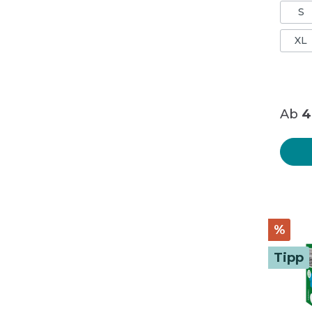
mm Wandstärke Min 0,6 mm PSA
S
(EU) 2
Cat. III,
374-5:201
XL
1:2016/ Typ B
Leben
Ab
4
%
Tipp