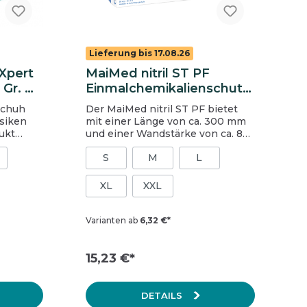
m.
04
Lieferung bis 17.08.26
 Xpert
MaiMed nitril ST PF
Gr. M,
Einmalchemikalienschutz
handschuhe, Gr. S, blau,
schuh
Der MaiMed nitril ST PF bietet
ungepudert
isiken
mit einer Länge von ca. 300 mm
ukt
und einer Wandstärke von ca. 8
/2004 für
mil ein doppeltes Maß an Schutz
S
M
L
und Sicherheit. Vor allem beim
Umgang mit reizenden
Flüssigkeiten, Chemikalien oder
XL
XXL
on
Mikroorganismen schützt er
Hände und Unterarme
zuverlässig. Die Materialstärke
Varianten ab
6,32 €*
macht den Handschuh extrem
reißfest und strapazierfähig und
seine mikrogeraute Oberfläche
15,23 €*
verleiht ihm eine sehr gute
Griffigkeit, auch in nassem
Zustand. Der MaiMed nitril ST PF
DETAILS
enthält keine Latexproteine und