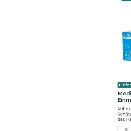
Liefer
Medi-
Einm
blau
Mit ex
Schüt
das H
verstärk
S
Griff 