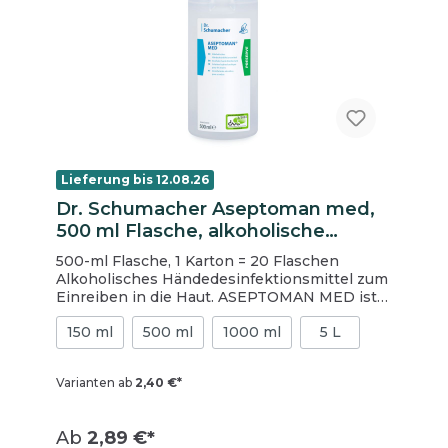
Lieferung bis 12.08.26
Dr. Schumacher Aseptoman med,
500 ml Flasche, alkoholische
Händedesinfektion
500-ml Flasche, 1 Karton = 20 Flaschen
Alkoholisches Händedesinfektionsmittel zum
Einreiben in die Haut. ASEPTOMAN MED ist
das ideale Produkt für die tägliche
150 ml
500 ml
1000 ml
5 L
Anwendung. Durch seinen niedrigen
Alkoholanteil ist es besonders hautfreundlich
und verfügt trotzdem über ein breites
Varianten ab
2,40 €*
Wirkspektrum. ASEPTOMAN MED ist
innerhalb der hygienischen
Händedesinfektion wirksam gegen Noro-,
Ab
2,89 €*
Rota- und Adenoviren und erfüllt die